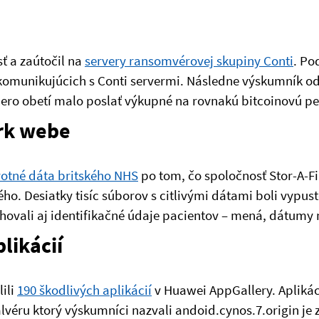
ť a zaútočil na
servery ransomvérovej skupiny Conti
. Po
komunikujúcich s Conti servermi. Následne výskumník odh
cero obetí malo poslať výkupné na rovnakú bitcoinovú pe
rk webe
otné dáta britského NHS
po tom, čo spoločnosť Stor-A-F
ého. Desiatky tisíc súborov s citlivými dátami boli vypu
hovali aj identifikačné údaje pacientov – mená, dátumy n
likácií
ili
190 škodlivých aplikácií
v Huawei AppGallery. Aplikác
alvéru ktorý výskumníci nazvali andoid.cynos.7.origin je 