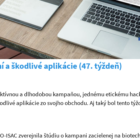
 a škodlivé aplikácie (47. týždeň)
aktívnou a dlhodobou kampaňou, jednému etickému hacke
dlivé aplikácie zo svojho obchodu. Aj taký bol tento týž
-ISAC zverejnila štúdiu o kampani zacielenej na biotec