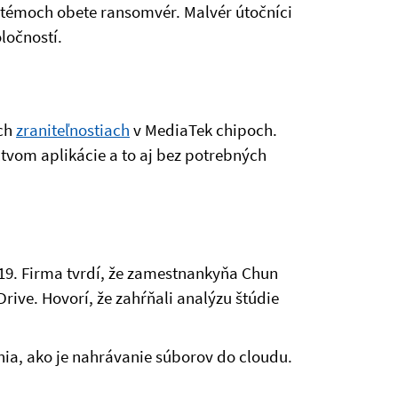
stémoch obete ransomvér. Malvér útočníci
ločností.
ých
zraniteľnostiach
v MediaTek chipoch.
tvom aplikácie a to aj bez potrebných
19. Firma tvrdí, že zamestnankyňa Chun
rive. Hovorí, že zahŕňali analýzu štúdie
nia, ako je nahrávanie súborov do cloudu.