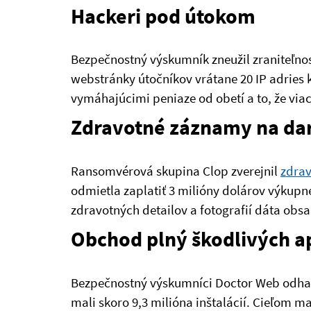
Hackeri pod útokom
Bezpečnostný výskumník zneužil zraniteľnos
webstránky útočníkov vrátane 20 IP adries 
vymáhajúcimi peniaze od obetí a to, že via
Zdravotné záznamy na da
Ransomvérová skupina Clop zverejnil
zdrav
odmietla zaplatiť 3 milióny dolárov výkupn
zdravotných detailov a fotografií dáta obsa
Obchod plný škodlivých ap
Bezpečnostný výskumníci Doctor Web odhal
mali skoro 9,3 milióna inštalácií. Cieľom m