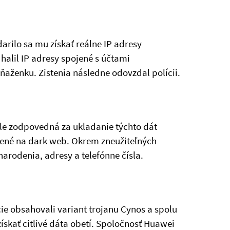
darilo sa mu získať reálne IP adresy
alil IP adresy spojené s účtami
ňaženku. Zistenia následne odovzdal polícii.
ile zodpovedná za ukladanie týchto dát
stené na dark web. Okrem zneužiteľných
arodenia, adresy a telefónne čísla.
ie obsahovali variant trojanu Cynos a spolu
získať citlivé dáta obetí. Spoločnosť Huawei