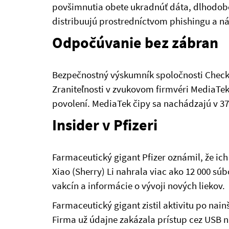
povšimnutia obete ukradnúť dáta, dlhodobo
distribuujú prostredníctvom phishingu a n
Odpočúvanie bez zábran
Bezpečnostný výskumník spoločnosti Check 
Zraniteľnosti v zvukovom firmvéri MediaTe
povolení. MediaTek čipy sa nachádzajú v 3
Insider v Pfizeri
Farmaceutický gigant Pfizer oznámil, že i
Xiao (Sherry) Li nahrala viac ako 12 000 sú
vakcín a informácie o vývoji nových liekov.
Farmaceutický gigant zistil aktivitu po na
Firma už údajne zakázala prístup cez USB 