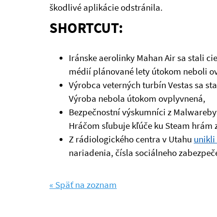
škodlivé aplikácie odstránila.
SHORTCUT:
Iránske aerolinky Mahan Air sa stali c
médií plánované lety útokom neboli o
Výrobca veterných turbín Vestas sa st
Výroba nebola útokom ovplyvnená,
Bezpečnostní výskumníci z Malwarebyt
Hráčom sľubuje kľúče ku Steam hrám z
Z rádiologického centra v Utahu
unikli
nariadenia, čísla sociálneho zabezpeče
« Späť na zoznam