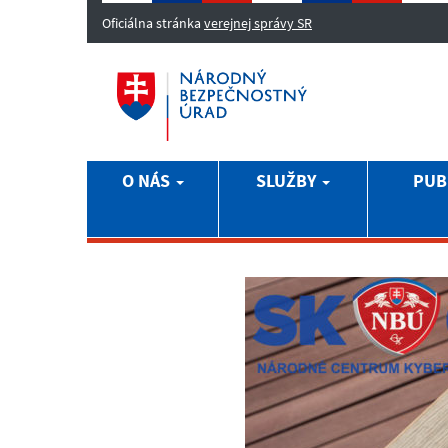
Oficiálna stránka
verejnej správy SR
O NÁS
SLUŽBY
PUB