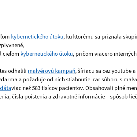
ieľom
kybernetického útoku
, ku ktorému sa priznala skup
vplyvnené,
al cieľom
kybernetického útoku
, pričom viacero internýc
es odhalili
malvérovú kampaň
, šíriacu sa cez youtube 
darma a požaduje od nich stiahnutie .rar súboru s mal
 dáta
viac než 583 tisícov pacientov. Obsahovali plné me
nia, čísla poistenia a zdravotné informácie – spôsob lie