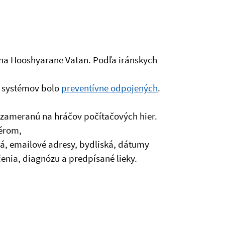
ina Hooshyarane Vatan. Podľa iránskych
h systémov bolo
preventívne odpojených
.
a zameranú na hráčov počítačových hier.
vérom,
ná, emailové adresy, bydliská, dátumy
čenia, diagnózu a predpísané lieky.