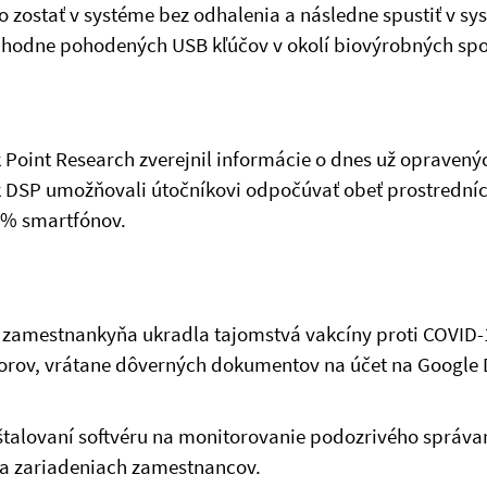
 zostať v systéme bez odhalenia a následne spustiť v sy
áhodne pohodených USB kľúčov v okolí biovýrobných spo
Point Research zverejnil informácie o dnes už opraven
k DSP umožňovali útočníkovi odpočúvať obeť prostredníc
7% smartfónov.
ch zamestnankyňa ukradla tajomstvá vakcíny proti COVID-
borov, vrátane dôverných dokumentov na účet na Google D
inštalovaní softvéru na monitorovanie podozrivého správa
na zariadeniach zamestnancov.