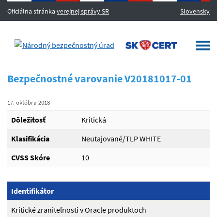
Oficiálna stránka
verejnej správy SR
Slovensky
MENU
Togg
navi
Bezpečnostné varovanie V20181017-01
17. októbra 2018
Dôležitosť
Kritická
Klasifikácia
Neutajované/TLP WHITE
CVSS Skóre
10
Identifikátor
Kritické zraniteľnosti v Oracle produktoch