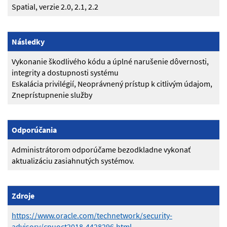
Spatial, verzie 2.0, 2.1, 2.2
Následky
Vykonanie škodlivého kódu a úplné narušenie dôvernosti,
integrity a dostupnosti systému
Eskalácia privilégií, Neoprávnený prístup k citlivým údajom,
Zneprístupnenie služby
Odporúčania
Administrátorom odporúčame bezodkladne vykonať
aktualizáciu zasiahnutých systémov.
Zdroje
https://www.oracle.com/technetwork/security-
advisory/cpuoct2018-4428296.html