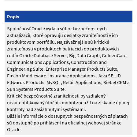
Popis
Spoločnosť Oracle vydala súbor bezpečnostných
aktualizácií, ktoré opravujú desiatky zraniteľností v ich
produktovom portfóliu. Najzávažnejšie sú kritické
zraniteľnosti v produktoch patriacich do produktových
rodín Oracle Database Server, Big Data Graph, GoldenGate,
Communications Applications, Construction and
Engineering Suite, Enterprise Manager Products Suite,
Fusion Middleware, Insurance Applications, Java SE, JD
Edwards Products, MySQL, Retail Applications, Siebel CRM a
Sun Systems Products Suite.
Kritické bezpečnostné zraniteľnosti by vzdialený
neautentifikovaný útočník mohol zneužiť na získanie úplnej
kontroly nad zasiahnutými systémami.
Bližšie informácie o dostupných bezpečnostných záplatách
sú dostupné po prihlásení na oficiálnej webovej stránke
Oracle.