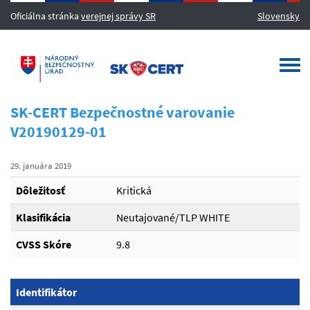
Oficiálna stránka
verejnej správy SR
Slovensky
MENU
Togg
navi
SK-CERT Bezpečnostné varovanie
V20190129-01
29. januára 2019
Dôležitosť
Kritická
Klasifikácia
Neutajované/TLP WHITE
CVSS Skóre
9.8
Identifikátor