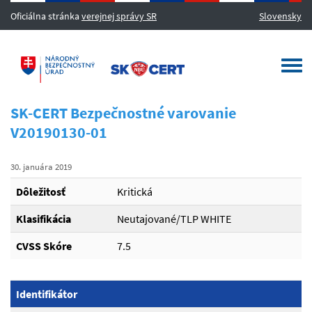
Oficiálna stránka
verejnej správy SR
Slovensky
MENU
Togg
navi
SK-CERT Bezpečnostné varovanie
V20190130-01
30. januára 2019
Dôležitosť
Kritická
Klasifikácia
Neutajované/TLP WHITE
CVSS Skóre
7.5
Identifikátor