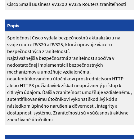
Cisco Small Business RV320 a RV325 Routers zraniteľnosti
Popis
Spoločnosť Cisco vydala bezpečnostnú aktualizáciu na
svoje routre RV320 a RV325, ktorá opravuje viacero
bezpečnostných zraniteľností.
Najzávažnejšia bezpečnostná zraniteľnosť spočíva v
nedostatočnej implementácii bezpečnostných
mechanizmov a umožňuje vzdialenému,
neautentifikovanému útočníkovi prostredníctvom HTTP
alebo HTTPS požiadaviek získať neoprávnený prístup k
citlivým údajom. Ďalšia zraniteľnosť umožňuje vzdialenému,
autentifikovanému útočníkovi vykonať škodlivý kód s
následkom úplného narušenia dôvernosti, integrity a
dostupnosti systému. Zraniteľnosti sú v súčasnosti aktívne
zneužívané útočníkmi.