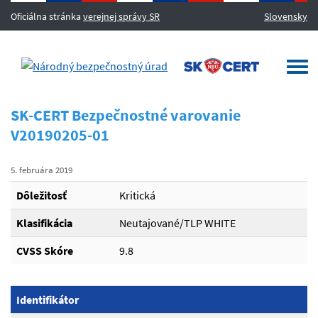
Oficiálna stránka
verejnej správy SR
Slovensky
MENU
Togg
navi
SK-CERT Bezpečnostné varovanie
V20190205-01
5. februára 2019
Dôležitosť
Kritická
Klasifikácia
Neutajované/TLP WHITE
CVSS Skóre
9.8
Identifikátor