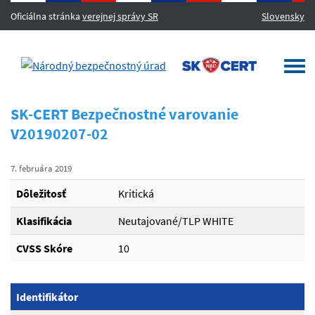
Oficiálna stránka
verejnej správy SR
Slovensky
MENU
Togg
navi
SK-CERT Bezpečnostné varovanie
V20190207-02
7. februára 2019
Dôležitosť
Kritická
Klasifikácia
Neutajované/TLP WHITE
CVSS Skóre
10
Identifikátor