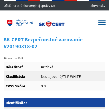
Oficiálna stránka
verejnej správy SR
Slovensky
MENU
Togg
navi
SK-CERT Bezpečnostné varovanie
V20190318-02
18. marca 2019
Dôležitosť
Kritická
Klasifikácia
Neutajované/TLP WHITE
CVSS Skóre
8.8
Identifikátor