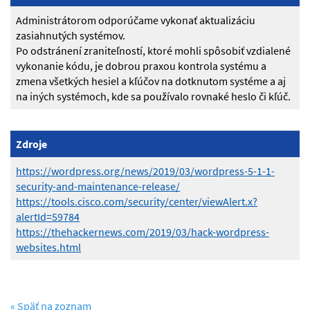
Administrátorom odporúčame vykonať aktualizáciu
zasiahnutých systémov.
Po odstránení zraniteľností, ktoré mohli spôsobiť vzdialené
vykonanie kódu, je dobrou praxou kontrola systému a
zmena všetkých hesiel a kľúčov na dotknutom systéme a aj
na iných systémoch, kde sa používalo rovnaké heslo či kľúč.
Zdroje
https://wordpress.org/news/2019/03/wordpress-5-1-1-
security-and-maintenance-release/
https://tools.cisco.com/security/center/viewAlert.x?
alertId=59784
https://thehackernews.com/2019/03/hack-wordpress-
websites.html
« Späť na zoznam