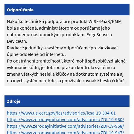
Odporúčania
Nakoľko technická podpora pre produkt WISE-PaaS/RMM
bola ukončená, administrátorom odporúčame jeho
nahradenie nástupnickými produktami EdgeSense a
DeviceOn.
Riadiace jednotky a systémy odporúčame prevádzkovať
úplne oddelené od internetu.
Po odstránení zraniteľností, ktoré mohli spôsobiť vzdialené
vykonanie kódu, je dobrou praxou kontrola systému a
zmena všetkých hesiel a kľúčov na dotknutom systéme a aj
na iných systémoch, kde sa používalo rovnaké heslo či kľúč.
Zdroje
https://www.us-cert.gov/ics/advisories/icsa-19-304-01
https://www.zerodayinitiative.com/advisories/ZDI-19-960/
https://www.zerodayinitiative.com/advisories/ZDI-19-958/
https://www.zerodayinitiative.com/advisories/ZDI-19-947/