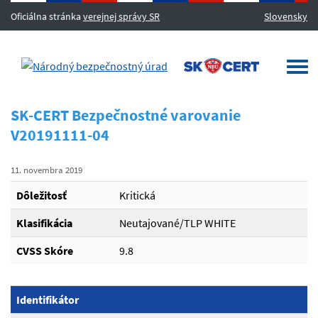
Oficiálna stránka
verejnej správy SR
Slovensky
MENU
Togg
navi
SK-CERT Bezpečnostné varovanie
V20191111-04
11. novembra 2019
Dôležitosť
Kritická
Klasifikácia
Neutajované/TLP WHITE
CVSS Skóre
9.8
Identifikátor