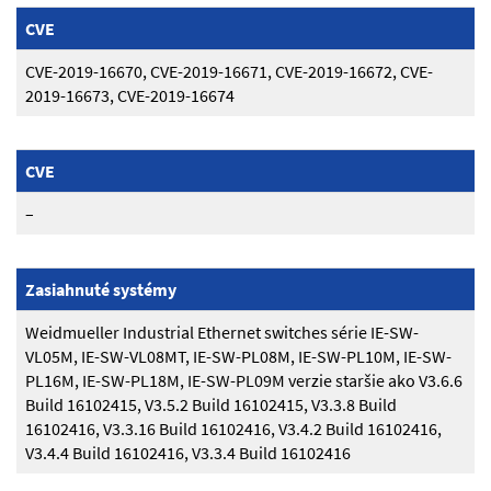
CVE
CVE-2019-16670, CVE-2019-16671, CVE-2019-16672, CVE-
2019-16673, CVE-2019-16674
CVE
–
Zasiahnuté systémy
Weidmueller Industrial Ethernet switches série IE-SW-
VL05M, IE-SW-VL08MT, IE-SW-PL08M, IE-SW-PL10M, IE-SW-
PL16M, IE-SW-PL18M, IE-SW-PL09M verzie staršie ako V3.6.6
Build 16102415, V3.5.2 Build 16102415, V3.3.8 Build
16102416, V3.3.16 Build 16102416, V3.4.2 Build 16102416,
V3.4.4 Build 16102416, V3.3.4 Build 16102416