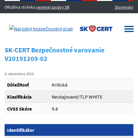
Oficiálna stránka
verejnej správy SR
Slovensky
MENU
Togg
navi
SK-CERT Bezpečnostné varovanie
V20191209-02
9. decembra 2019
Dôležitosť
Kritická
Klasifikácia
Neutajované/TLP WHITE
CVSS Skóre
9.8
Identifikátor