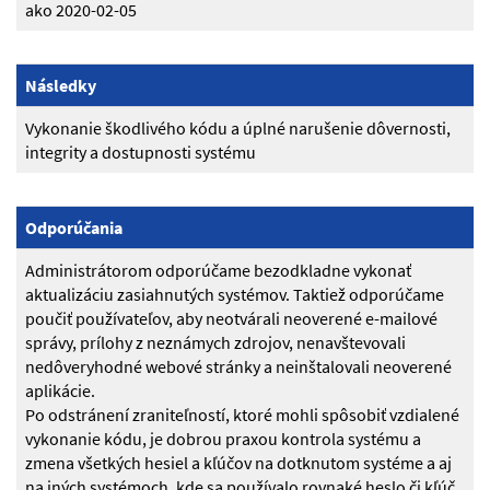
ako 2020-02-05
Následky
Vykonanie škodlivého kódu a úplné narušenie dôvernosti,
integrity a dostupnosti systému
Odporúčania
Administrátorom odporúčame bezodkladne vykonať
aktualizáciu zasiahnutých systémov. Taktiež odporúčame
poučiť používateľov, aby neotvárali neoverené e-mailové
správy, prílohy z neznámych zdrojov, nenavštevovali
nedôveryhodné webové stránky a neinštalovali neoverené
aplikácie.
Po odstránení zraniteľností, ktoré mohli spôsobiť vzdialené
vykonanie kódu, je dobrou praxou kontrola systému a
zmena všetkých hesiel a kľúčov na dotknutom systéme a aj
na iných systémoch, kde sa používalo rovnaké heslo či kľúč.