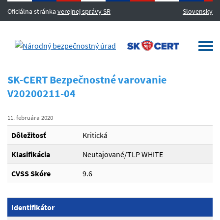
Oficiálna stránka
verejnej správy SR
Slovensky
MENU
Togg
navi
SK-CERT Bezpečnostné varovanie
V20200211-04
11. februára 2020
Dôležitosť
Kritická
Klasifikácia
Neutajované/TLP WHITE
CVSS Skóre
9.6
Identifikátor