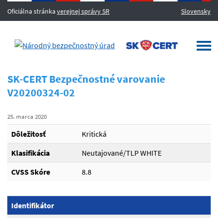
Oficiálna stránka
verejnej správy SR
Slovensky
MENU
Togg
navi
SK-CERT Bezpečnostné varovanie
V20200324-02
25. marca 2020
Dôležitosť
Kritická
Klasifikácia
Neutajované/TLP WHITE
CVSS Skóre
8.8
Identifikátor