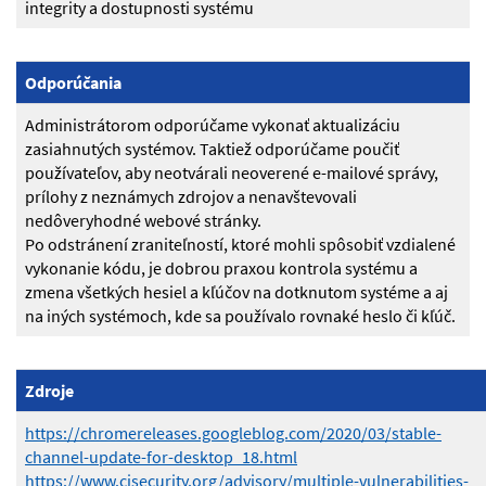
integrity a dostupnosti systému
Odporúčania
Administrátorom odporúčame vykonať aktualizáciu
zasiahnutých systémov. Taktiež odporúčame poučiť
používateľov, aby neotvárali neoverené e-mailové správy,
prílohy z neznámych zdrojov a nenavštevovali
nedôveryhodné webové stránky.
Po odstránení zraniteľností, ktoré mohli spôsobiť vzdialené
vykonanie kódu, je dobrou praxou kontrola systému a
zmena všetkých hesiel a kľúčov na dotknutom systéme a aj
na iných systémoch, kde sa používalo rovnaké heslo či kľúč.
Zdroje
https://chromereleases.googleblog.com/2020/03/stable-
channel-update-for-desktop_18.html
https://www.cisecurity.org/advisory/multiple-vulnerabilities-