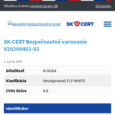
Oficiálna stránka
verejnej správy SR
Slovensky
MENU
Togg
navi
SK-CERT Bezpečnostné varovanie
V20200402-02
2. apríla 2020
Dôležitosť
Kritická
Klasifikácia
Neutajované/TLP WHITE
CVSS Skóre
8.8
Identifikátor