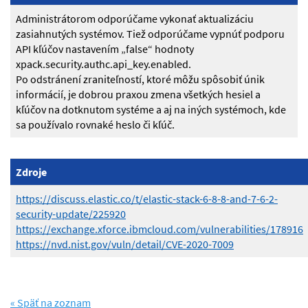
Administrátorom odporúčame vykonať aktualizáciu
zasiahnutých systémov. Tiež odporúčame vypnúť podporu
API kľúčov nastavením „false“ hodnoty
xpack.security.authc.api_key.enabled.
Po odstránení zraniteľností, ktoré môžu spôsobiť únik
informácií, je dobrou praxou zmena všetkých hesiel a
kľúčov na dotknutom systéme a aj na iných systémoch, kde
sa používalo rovnaké heslo či kľúč.
Zdroje
https://discuss.elastic.co/t/elastic-stack-6-8-8-and-7-6-2-
security-update/225920
https://exchange.xforce.ibmcloud.com/vulnerabilities/178916
https://nvd.nist.gov/vuln/detail/CVE-2020-7009
« Späť na zoznam