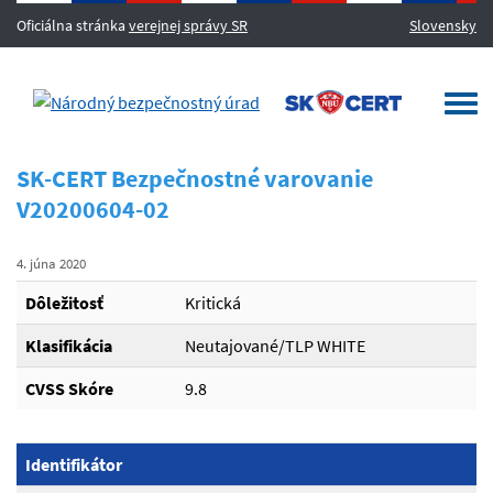
Oficiálna stránka
verejnej správy SR
Slovensky
MENU
Togg
navi
SK-CERT Bezpečnostné varovanie
V20200604-02
4. júna 2020
Dôležitosť
Kritická
Klasifikácia
Neutajované/TLP WHITE
CVSS Skóre
9.8
Identifikátor