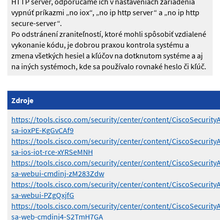
HTTP server, odporúčame ich v nastaveniach zariadenia
vypnúť príkazmi „no iox“, „no ip http server“ a „no ip http
secure-server“.
Po odstránení zraniteľností, ktoré mohli spôsobiť vzdialené
vykonanie kódu, je dobrou praxou kontrola systému a
zmena všetkých hesiel a kľúčov na dotknutom systéme a aj
na iných systémoch, kde sa používalo rovnaké heslo či kľúč.
Zdroje
https://tools.cisco.com/security/center/content/CiscoSecurity
sa-ioxPE-KgGvCAf9
https://tools.cisco.com/security/center/content/CiscoSecurity
sa-ios-iot-rce-xYRSeMNH
https://tools.cisco.com/security/center/content/CiscoSecurity
sa-webui-cmdinj-zM283Zdw
https://tools.cisco.com/security/center/content/CiscoSecurity
sa-webui-PZgQxjfG
https://tools.cisco.com/security/center/content/CiscoSecurity
sa-web-cmdinj4-S2TmH7GA