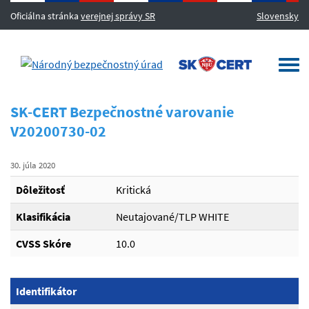
Oficiálna stránka
verejnej správy SR
Slovensky
MENU
Togg
navi
SK-CERT Bezpečnostné varovanie
V20200730-02
30. júla 2020
Dôležitosť
Kritická
Klasifikácia
Neutajované/TLP WHITE
CVSS Skóre
10.0
Identifikátor