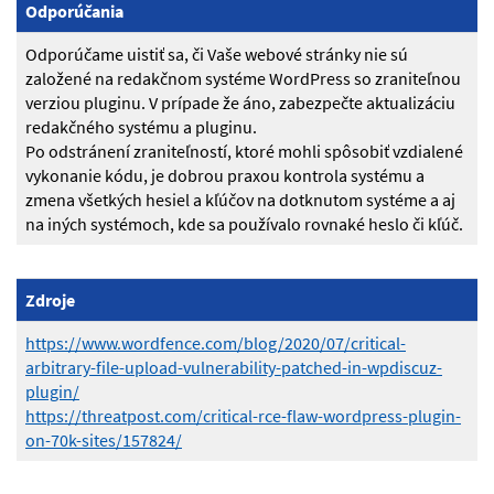
Odporúčania
Odporúčame uistiť sa, či Vaše webové stránky nie sú
založené na redakčnom systéme WordPress so zraniteľnou
verziou pluginu. V prípade že áno, zabezpečte aktualizáciu
redakčného systému a pluginu.
Po odstránení zraniteľností, ktoré mohli spôsobiť vzdialené
vykonanie kódu, je dobrou praxou kontrola systému a
zmena všetkých hesiel a kľúčov na dotknutom systéme a aj
na iných systémoch, kde sa používalo rovnaké heslo či kľúč.
Zdroje
https://www.wordfence.com/blog/2020/07/critical-
arbitrary-file-upload-vulnerability-patched-in-wpdiscuz-
plugin/
https://threatpost.com/critical-rce-flaw-wordpress-plugin-
on-70k-sites/157824/