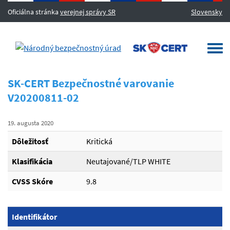
Oficiálna stránka
verejnej správy SR
Slovensky
MENU
Togg
navi
SK-CERT Bezpečnostné varovanie
V20200811-02
19. augusta 2020
Dôležitosť
Kritická
Klasifikácia
Neutajované/TLP WHITE
CVSS Skóre
9.8
Identifikátor