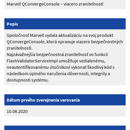
Marvell QConvergeConsole – viacero zraniteľností
Popis
Spoločnosť Marvell vydala aktualizáciu na svoj produkt
QConvergeConsole, ktorá opravuje viacero bezpečnostných
zraniteľností.
Najzávažnejšia bezpečnostná zraniteľnosť vo funkcii
FlashValidatorServiceImpl umožňuje vzdialenému,
neautentifikovanému útočníkovi vykonať škodlivý kód s
následkom úplného narušenia dôvernosti, integrity a
dostupnosti systému.
Dátum prvého zverejnenia varovania
10.08.2020