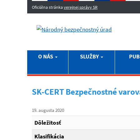
Oficiálna stránka
verejnej správy SR
O NÁS
SLUŽBY
PUB
SK-CERT Bezpečnostné varov
19. augusta 2020
Dôležitosť
Klasifikácia