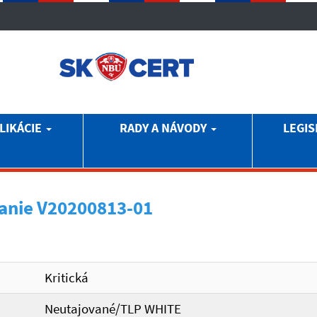
LIKÁCIE
RADY A NÁVODY
LEGIS
anie V20200813-01
Kritická
Neutajované/TLP WHITE