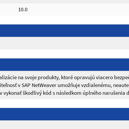
10.0
izácie na svoje produkty, ktoré opravujú viacero bezpeč
niteľnosť v SAP NetWeaver umožňuje vzdialenému, neaut
 vykonať škodlivý kód s následkom úplného narušenia dô