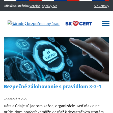
Oficiálna stránka
verejnej správy SR
Slovensky
MENU
Togg
navi
Bezpečné zálohovanie s pravidlom 3-2-1
22. februára 2022
Dáta a údaje sú jadrom každej organizácie. Keď však o ne
príde, dominový efekt môže viesť až k devastačným stratám.