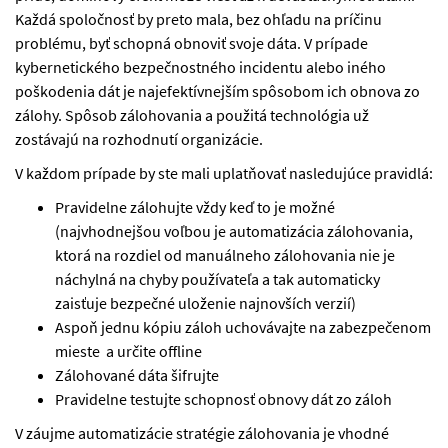
Každá spoločnosť by preto mala, bez ohľadu na príčinu
problému, byť schopná obnoviť svoje dáta. V prípade
kybernetického bezpečnostného incidentu alebo iného
poškodenia dát je najefektívnejším spôsobom ich obnova zo
zálohy. Spôsob zálohovania a použitá technológia už
zostávajú na rozhodnutí organizácie.
V každom prípade by ste mali uplatňovať nasledujúce pravidlá:
Pravidelne zálohujte vždy keď to je možné
(najvhodnejšou voľbou je automatizácia zálohovania,
ktorá na rozdiel od manuálneho zálohovania nie je
náchylná na chyby používateľa a tak automaticky
zaisťuje bezpečné uloženie najnovších verzií)
Aspoň jednu kópiu záloh uchovávajte na zabezpečenom
mieste a určite offline
Zálohované dáta šifrujte
Pravidelne testujte schopnosť obnovy dát zo záloh
V záujme automatizácie stratégie zálohovania je vhodné