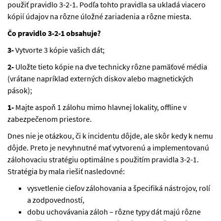
použiť pravidlo 3-2-1. Podľa tohto pravidla sa ukladá viacero
kópií údajov na rôzne úložné zariadenia a rôzne miesta.
Čo pravidlo 3-2-1 obsahuje?
3-
Vytvorte 3 kópie vašich dát;
2-
Uložte tieto kópie na dve technicky rôzne pamäťové média
(vrátane napríklad externých diskov alebo magnetických
pások);
1-
Majte aspoň 1 zálohu mimo hlavnej lokality, offline v
zabezpečenom priestore.
Dnes nie je otázkou, či k incidentu dôjde, ale skôr kedy k nemu
dôjde. Preto je nevyhnutné mať vytvorenú a implementovanú
zálohovaciu stratégiu optimálne s použitím pravidla 3-2-1.
Stratégia by mala riešiť nasledovné:
vysvetlenie cieľov zálohovania a špecifiká nástrojov, rolí
a zodpovedností,
dobu uchovávania záloh – rôzne typy dát majú rôzne