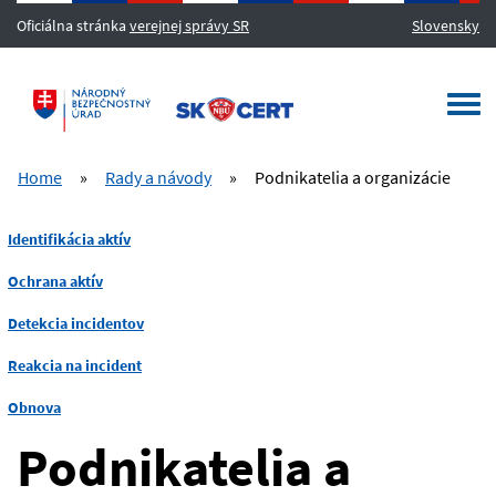
Oficiálna stránka
verejnej správy SR
Slovensky
MENU
Togg
navi
Home
»
Rady a návody
»
Podnikatelia a organizácie
Identifikácia aktív
Ochrana aktív
Detekcia incidentov
Reakcia na incident
Obnova
Podnikatelia a