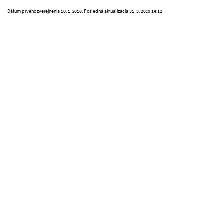
Dátum prvého zverejnenia
10. 1. 2018
. Posledná aktualizácia
31. 3. 2020 14:12