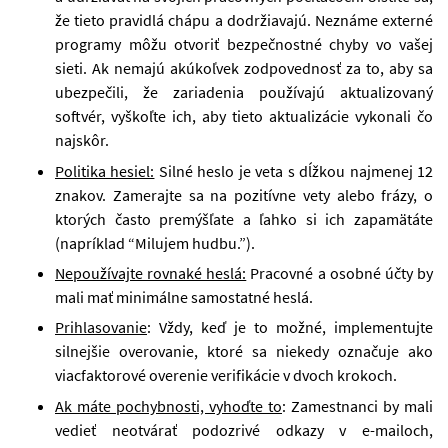
že tieto pravidlá chápu a dodržiavajú. Neznáme externé
programy môžu otvoriť bezpečnostné chyby vo vašej
sieti. Ak nemajú akúkoľvek zodpovednosť za to, aby sa
ubezpečili, že zariadenia používajú aktualizovaný
softvér, vyškoľte ich, aby tieto aktualizácie vykonali čo
najskôr.
Politika hesiel:
Silné heslo je veta s dĺžkou najmenej 12
znakov. Zamerajte sa na pozitívne vety alebo frázy, o
ktorých často premýšľate a ľahko si ich zapamätáte
(napríklad “Milujem hudbu.”).
Nepoužívajte rovnaké heslá:
Pracovné a osobné účty by
mali mať minimálne samostatné heslá.
Prihlasovanie
: Vždy, keď je to možné, implementujte
silnejšie overovanie, ktoré sa niekedy označuje ako
viacfaktorové overenie verifikácie v dvoch krokoch.
Ak máte pochybnosti, vyhoďte to
: Zamestnanci by mali
vedieť neotvárať podozrivé odkazy v e-mailoch,