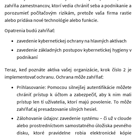
zahŕňa zamestnancov, ktorí vedia chrániť seba a podnikanie a
porozumieť počítačovým rizikám, pretože vaša firma rastie
alebo pridáva nové technológie alebo funkcie.
Opatrenia budú zahŕňať:
zavedenie kybernetickej ochrany na hlavných aktívach
zavedenie základných postupov kybernetickej hygieny v
podnikaní
Teraz, keď poznáte aktíva vašej organizácie, krok číslo 2 je
implementovať ochranu. Ochrana môže zahŕňať:
Prihlasovanie: Pomocou silnejšej autentifikácie môžete
chrániť prístup k účtom a zabezpečiť, aby k nim mali
prístup len tí užívatelia, ktorí majú povolenie. To môže
zahŕňať aj presadzovanie silných hesiel.
Zálohovanie údajov: zavedenie systému – či už v cloude
alebo prostredníctvom samostatného úložiska pevného
disku, ktoré pravidelne robia elektronické kópie