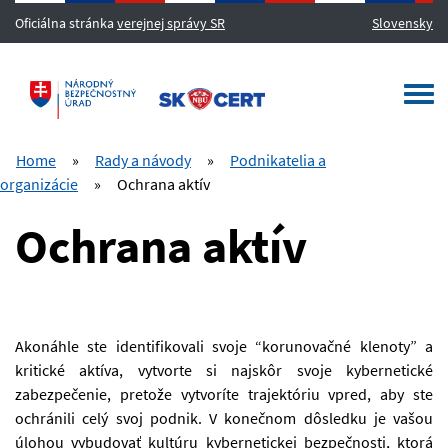
Oficiálna stránka
verejnej správy SR
Slovensky
MENU
Togg
navi
Home
»
Rady a návody
»
Podnikatelia a
organizácie
»
Ochrana aktív
Ochrana aktív
Akonáhle ste identifikovali svoje “korunovačné klenoty” a
kritické aktíva, vytvorte si najskôr svoje kybernetické
zabezpečenie, pretože vytvoríte trajektóriu vpred, aby ste
ochránili celý svoj podnik. V konečnom dôsledku je vašou
úlohou vybudovať kultúru kybernetickej bezpečnosti, ktorá