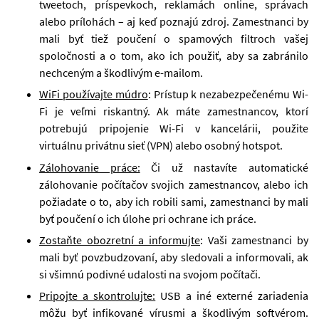
tweetoch, príspevkoch, reklamách online, správach
alebo prílohách – aj keď poznajú zdroj. Zamestnanci by
mali byť tiež poučení o spamových filtroch vašej
spoločnosti a o tom, ako ich použiť, aby sa zabránilo
nechceným a škodlivým e-mailom.
WiFi používajte múdro
: Prístup k nezabezpečenému Wi-
Fi je veľmi riskantný. Ak máte zamestnancov, ktorí
potrebujú pripojenie Wi-Fi v kancelárii, použite
virtuálnu privátnu sieť (VPN) alebo osobný hotspot.
Zálohovanie práce:
Či už nastavíte automatické
zálohovanie počítačov svojich zamestnancov, alebo ich
požiadate o to, aby ich robili sami, zamestnanci by mali
byť poučení o ich úlohe pri ochrane ich práce.
Zostaňte obozretní a informujte
: Vaši zamestnanci by
mali byť povzbudzovaní, aby sledovali a informovali, ak
si všimnú podivné udalosti na svojom počítači.
Pripojte a skontrolujte:
USB a iné externé zariadenia
môžu byť infikované vírusmi a škodlivým softvérom.