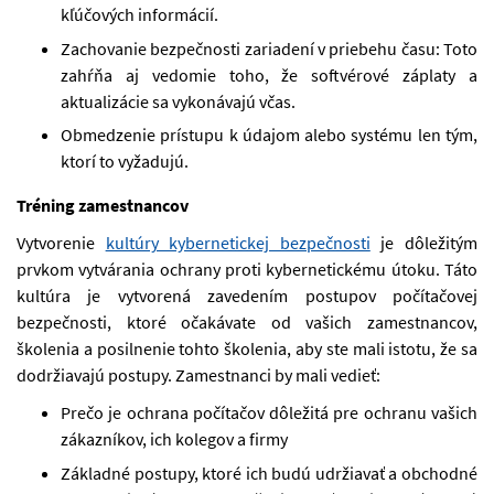
kľúčových informácií.
Zachovanie bezpečnosti zariadení v priebehu času: Toto
zahŕňa aj vedomie toho, že softvérové záplaty a
aktualizácie sa vykonávajú včas.
Obmedzenie prístupu k údajom alebo systému len tým,
ktorí to vyžadujú.
Tréning zamestnancov
Vytvorenie
kultúry kybernetickej bezpečnosti
je dôležitým
prvkom vytvárania ochrany proti kybernetickému útoku. Táto
kultúra je vytvorená zavedením postupov počítačovej
bezpečnosti, ktoré očakávate od vašich zamestnancov,
školenia a posilnenie tohto školenia, aby ste mali istotu, že sa
dodržiavajú postupy. Zamestnanci by mali vedieť:
Prečo je ochrana počítačov dôležitá pre ochranu vašich
zákazníkov, ich kolegov a firmy
Základné postupy, ktoré ich budú udržiavať a obchodné