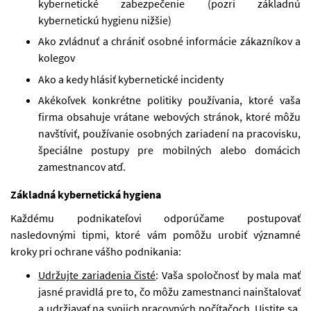
kybernetické zabezpečenie (pozri základnú
kybernetickú hygienu nižšie)
Ako zvládnuť a chrániť osobné informácie zákazníkov a
kolegov
Ako a kedy hlásiť kybernetické incidenty
Akékoľvek konkrétne politiky používania, ktoré vaša
firma obsahuje vrátane webových stránok, ktoré môžu
navštíviť, používanie osobných zariadení na pracovisku,
špeciálne postupy pre mobilných alebo domácich
zamestnancov atď.
Základná kybernetická hygiena
Každému podnikateľovi odporúčame postupovať
nasledovnými tipmi, ktoré vám pomôžu urobiť významné
kroky pri ochrane vášho podnikania:
Udržujte zariadenia čisté
: Vaša spoločnosť by mala mať
jasné pravidlá pre to, čo môžu zamestnanci nainštalovať
a udržiavať na svojich pracovných počítačoch. Uistite sa,