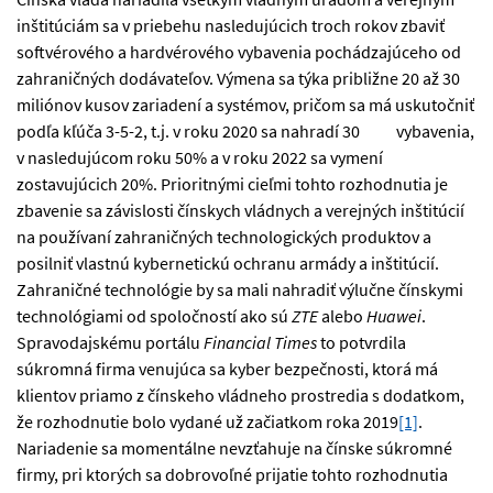
inštitúciám sa v priebehu nasledujúcich troch rokov zbaviť
softvérového a hardvérového vybavenia pochádzajúceho od
zahraničných dodávateľov. Výmena sa týka približne 20 až 30
miliónov kusov zariadení a systémov, pričom sa má uskutočniť
podľa kľúča 3-5-2, t.j. v roku 2020 sa nahradí 30 vybavenia,
v nasledujúcom roku 50% a v roku 2022 sa vymení
zostavujúcich 20%. Prioritnými cieľmi tohto rozhodnutia je
zbavenie sa závislosti čínskych vládnych a verejných inštitúcií
na používaní zahraničných technologických produktov a
posilniť vlastnú kybernetickú ochranu armády a inštitúcií.
Zahraničné technológie by sa mali nahradiť výlučne čínskymi
technológiami od spoločností ako sú
ZTE
alebo
Huawei
.
Spravodajskému portálu
Financial
Times
to potvrdila
súkromná firma venujúca sa kyber bezpečnosti, ktorá má
klientov priamo z čínskeho vládneho prostredia s dodatkom,
že rozhodnutie bolo vydané už začiatkom roka 2019
[1]
.
Nariadenie sa momentálne nevzťahuje na čínske súkromné
firmy, pri ktorých sa dobrovoľné prijatie tohto rozhodnutia