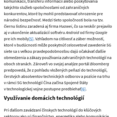
komunikácií, transferu informácií alebo poskytovania
takýchto služieb spoločnosťami od zahraničných
konkurentov, ktoré by mohli predstavovať ohrozenie pre
národnú bezpečnosť. Medzi tieto spoločnosti bola na tzv.
čiernu listinu zaradená aj firma
Huawei
, čo sa neskôr prejavilo
aj v ukončenie aktualizácií softvéru
Android
od firmy
Google
pre ich mobily
[5]
. Vzhľadom na citlivosť a záber možností,
ktoré v budúcnosti môže poskytnúť celosvetové zavedenie 5G
siete sa s veľkou pravdepodobnosťou dajú očakávať ďalšie
obmedzenia a zákazy používania zahraničných technológií na
oboch stranách. Zároveň vo svojej analýze portál
Bloomberg
predpovedá, že z pohľadu vložených peňazí do technológií,
čerstvých absolventov technických odborov a pozície na trhu
v rámci 5G technológií Čína začína Spojené štáty
v technologickej vojne postupne predbiehať
[6]
.
Využívanie domácich technológií
Pri ďalšom zavádzaní čínskych technológií do kľúčových
sektorov ako sú finančníctvo, energetika alebo komunikácie