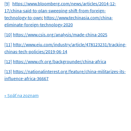
[9]
https://www.bloomberg.com/news/articles/2014-12-
17/china-said-to-plan-sweeping-shift-from-foreign-
technology-to-own
;
https://www.techinasia.com/china-
eliminate-foreign-technology-2020
[10]
https://www.csis.org/analysis/made-china-2025
[11]
http://www.eiu.com/industry/article/478123231/tracking-
chinas-tech-policies/2019-06-14
[12]
https://www.cfr.org/backgrounder/china-africa
[13]
https://nationalinterest.org/feature/china-militarizes-its-
influence-africa-36667
« Späť na zoznam