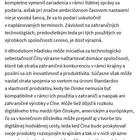
kompletne vymeniť zariadenia v rámci štátnej správy sa
podaria, avšak pri značne ambicióznom časovom nastavení
nie je vysoká šanca, že sa to podarí uskutočniť
v naplánovaných termínoch. Závislosť na zahraničných
technológiách, predovšetkým teda pri tých použitých vo
výrobkoch spoločnosti
Lenovo,
je dosť výrazná.
V dlhodobom hľadisku môže iniciatíva za technologickú
sebestačnosť Číny výrazne naštartovať domáce spoločnosti,
ktoré tak stratia zahraničnú konkurenciu v rámci krajiny a
posilní sa ich inovatívnosť a produktivita. Súčasne však môže
nastať strata spojenia so svetom na úrovni štandardov
a vlastností produktov, kedy tie čínske nemusia byť
kompatibilné v rámci ich použitia v zahraničí a naopak ani
zahraničné výrobky v Číne. Môže tiež dôjsť k rozkolu
digitálneho trhu medzi tým čínskym, americkým a európskym,
čo sa v konečnom dôsledku môže prejaviť aj v tvorbe tzv.
digitálnej hodvábnej cesty, teda keď Čína bude poskytovať
svoje produkty rozvojovým krajinám a tak si v nich výrazne