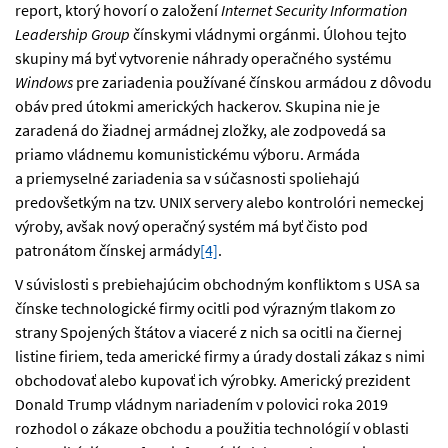
report, ktorý hovorí o založení
Internet Security Information
Leadership Group
čínskymi vládnymi orgánmi. Úlohou tejto
skupiny má byť vytvorenie náhrady operačného systému
Windows
pre zariadenia používané čínskou armádou z dôvodu
obáv pred útokmi amerických hackerov. Skupina nie je
zaradená do žiadnej armádnej zložky, ale zodpovedá sa
priamo vládnemu komunistickému výboru. Armáda
a priemyselné zariadenia sa v súčasnosti spoliehajú
predovšetkým na tzv. UNIX servery alebo kontrolóri nemeckej
výroby, avšak nový operačný systém má byť čisto pod
patronátom čínskej armády
[4]
.
V súvislosti s prebiehajúcim obchodným konfliktom s USA sa
čínske technologické firmy ocitli pod výrazným tlakom zo
strany Spojených štátov a viaceré z nich sa ocitli na čiernej
listine firiem, teda americké firmy a úrady dostali zákaz s nimi
obchodovať alebo kupovať ich výrobky. Americký prezident
Donald Trump vládnym nariadením v polovici roka 2019
rozhodol o zákaze obchodu a použitia technológií v oblasti