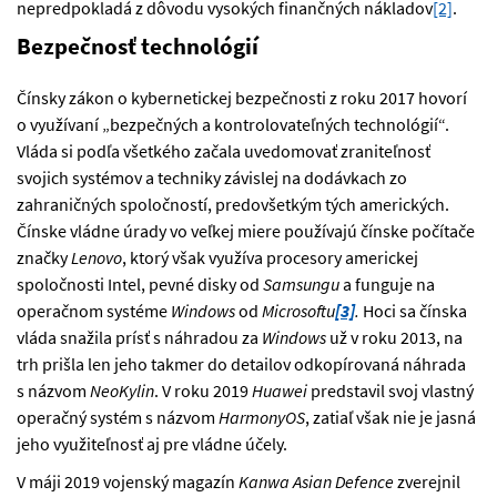
nepredpokladá z dôvodu vysokých finančných nákladov
[2]
.
Bezpečnosť technológií
Čínsky zákon o kybernetickej bezpečnosti z roku 2017 hovorí
o využívaní „bezpečných a kontrolovateľných technológií“.
Vláda si podľa všetkého začala uvedomovať zraniteľnosť
svojich systémov a techniky závislej na dodávkach zo
zahraničných spoločností, predovšetkým tých amerických.
Čínske vládne úrady vo veľkej miere používajú čínske počítače
značky
Lenovo
, ktorý však využíva procesory americkej
spoločnosti Intel, pevné disky od
Samsungu
a funguje na
operačnom systéme
Windows
od
Microsoftu
[3]
.
Hoci sa čínska
vláda snažila prísť s náhradou za
Windows
už v roku 2013, na
trh prišla len jeho takmer do detailov odkopírovaná náhrada
s názvom
NeoKylin
. V roku 2019
Huawei
predstavil svoj vlastný
operačný systém s názvom
HarmonyOS
, zatiaľ však nie je jasná
jeho využiteľnosť aj pre vládne účely.
V máji 2019 vojenský magazín
Kanwa Asian Defence
zverejnil