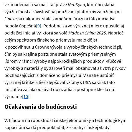
v zariadeniach sa mal stať práve
NeoKylin
, ktorého slabá
využiteľnosť a závislosť na používaní platformy založenej na
Linuxe
sa nakoniec stala kameňom úrazu a táto iniciatíva
nebola úspešná
[9]
. Podobne sa vo výraznej miere upustilo aj
od ďalšej iniciatívy, ktorá sa volá
Made in China 2025
. Naprieč
celým spektrom čínskeho priemyslu malo dôjsť
k pozdvihnutiu úrovne vývoja a výroby čínskych technológií,
čím by sa krajina postupne stala svetovým priemyselným
lídrom v rámci výroby najpokročilejších produktov. Kľúčové
výrobky a materiály by zároveň mali obsahovať až 70% prvkov
pochádzajúcich z domáceho priemyslu. V snahe ustúpiť
výraznej kritike a tiež zlepšovať vzťahy s USA sa však táto
iniciatíva začala odsúvať do úzadia a postupne klesla na
význame
[10]
.
Očakávania do budúcnosti
Vzhľadom na robustnosť čínskej ekonomiky a technologickým
kapacitám sa dá predpokladať, že snahy čínskej vlády