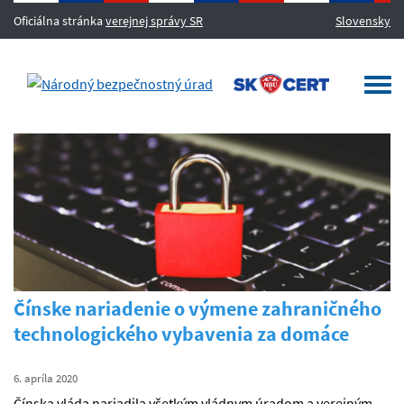
Oficiálna stránka
verejnej správy SR
Slovensky
MENU
Togg
navi
Čínske nariadenie o výmene zahraničného
technologického vybavenia za domáce
6. apríla 2020
Čínska vláda nariadila všetkým vládnym úradom a verejným