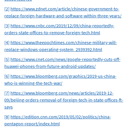
[2]
https://www.zdnet.com/article/chinese-government-to-
replace-foreign-hardware-and-software-within-three-years/
[3]
https://www.cnbc.com/2019/12/09/china-reportedly-
orders-state-offices-to-remove-foreign-tech.html
[4]
https://www.theepochtimes.com/chinese-military-will-
replace-windows-operating-system_2939392.html
[5]
https://www.cnet.com/news/google-reportedly-cuts-off-
huawei-phones-from-future-android-updates/
[6]
https://www.bloomberg.com/graphics/2019-us-china-
who-is-winning-the-tech-war/
[7]
https://www.bloomberg.com/news/articles/2019-12-
09/beijing-orders-removal-of-foreign-tech-in-state-offices-ft-
says
[8]
https://edition.cnn.com/2019/05/02/politics/china-
pentagon-report/index.html