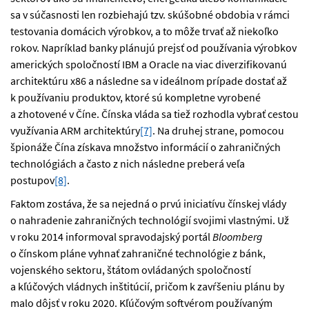
sa v súčasnosti len rozbiehajú tzv. skúšobné obdobia v rámci
testovania domácich výrobkov, a to môže trvať až niekoľko
rokov. Napríklad banky plánujú prejsť od používania výrobkov
amerických spoločností IBM a Oracle na viac diverzifikovanú
architektúru x86 a následne sa v ideálnom prípade dostať až
k používaniu produktov, ktoré sú kompletne vyrobené
a zhotovené v Číne. Čínska vláda sa tiež rozhodla vybrať cestou
využívania ARM architektúry
[7]
. Na druhej strane, pomocou
špionáže Čína získava množstvo informácií o zahraničných
technológiách a často z nich následne preberá veľa
postupov
[8]
.
Faktom zostáva, že sa nejedná o prvú iniciatívu čínskej vlády
o nahradenie zahraničných technológií svojimi vlastnými. Už
v roku 2014 informoval spravodajský portál
Bloomberg
o čínskom pláne vyhnať zahraničné technológie z bánk,
vojenského sektoru, štátom ovládaných spoločností
a kľúčových vládnych inštitúcií, pričom k zavŕšeniu plánu by
malo dôjsť v roku 2020. Kľúčovým softvérom používaným