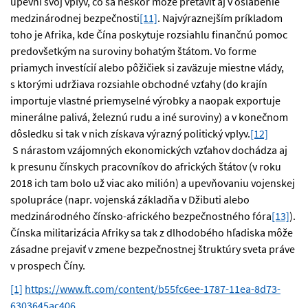
upevní svoj vplyv, čo sa neskôr môže pretaviť aj v oslabenie
medzinárodnej bezpečnosti
[11]
. Najvýraznejším príkladom
toho je Afrika, kde Čína poskytuje rozsiahlu finančnú pomoc
predovšetkým na suroviny bohatým štátom. Vo forme
priamych investícií alebo pôžičiek si zaväzuje miestne vlády,
s ktorými udržiava rozsiahle obchodné vzťahy (do krajín
importuje vlastné priemyselné výrobky a naopak exportuje
minerálne palivá, železnú rudu a iné suroviny) a v konečnom
dôsledku si tak v nich získava výrazný politický vplyv.
[12]
S nárastom vzájomných ekonomických vzťahov dochádza aj
k presunu čínskych pracovníkov do afrických štátov (v roku
2018 ich tam bolo už viac ako milión) a upevňovaniu vojenskej
spolupráce (napr. vojenská základňa v Džibuti alebo
medzinárodného čínsko-afrického bezpečnostného fóra
[13]
).
Čínska militarizácia Afriky sa tak z dlhodobého hľadiska môže
zásadne prejaviť v zmene bezpečnostnej štruktúry sveta práve
v prospech Číny.
[1]
https://www.ft.com/content/b55fc6ee-1787-11ea-8d73-
6303645ac406