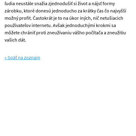
ľudia neustále snažia zjednodušiť si život a nájsť formy
zárobku, ktoré donesú jednoducho za krátky čas čo najvyšší
možný profit. Častokrát je to na úkor iných, nič netušiacich
používateľov internetu. Avšak jednoduchými krokmi sa
môžete chrániť proti zneužívaniu vášho počítača a zneužitiu
vašich dát.
« Späť na zoznam