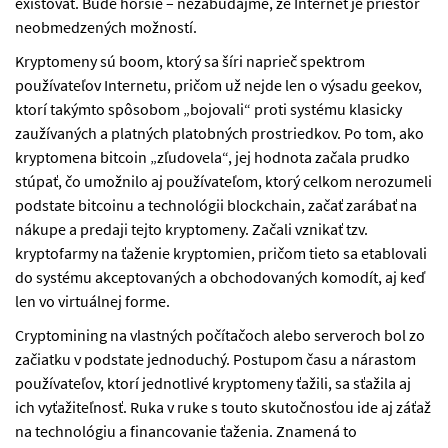
existovať. Bude horšie – nezabúdajme, že Internet je priestor
neobmedzených možností.
Kryptomeny sú boom, ktorý sa šíri naprieč spektrom
používateľov Internetu, pričom už nejde len o výsadu geekov,
ktorí takýmto spôsobom „bojovali“ proti systému klasicky
zaužívaných a platných platobných prostriedkov. Po tom, ako
kryptomena bitcoin „zľudovela“, jej hodnota začala prudko
stúpať, čo umožnilo aj používateľom, ktorý celkom nerozumeli
podstate bitcoinu a technológii blockchain, začať zarábať na
nákupe a predaji tejto kryptomeny. Začali vznikať tzv.
kryptofarmy na ťaženie kryptomien, pričom tieto sa etablovali
do systému akceptovaných a obchodovaných komodít, aj keď
len vo virtuálnej forme.
Cryptomining na vlastných počítačoch alebo serveroch bol zo
začiatku v podstate jednoduchý. Postupom času a nárastom
používateľov, ktorí jednotlivé kryptomeny ťažili, sa sťažila aj
ich vyťažiteľnosť. Ruka v ruke s touto skutočnosťou ide aj záťaž
na technológiu a financovanie ťaženia. Znamená to