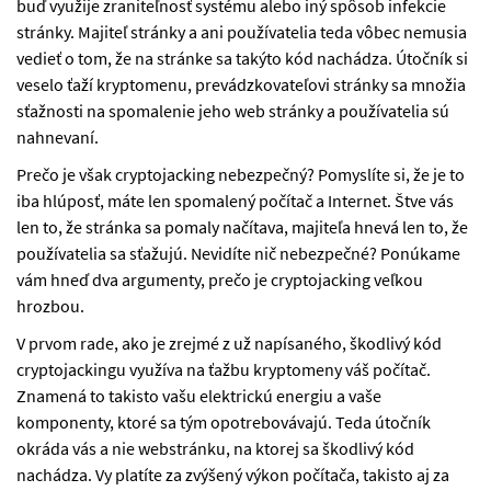
buď využije zraniteľnosť systému alebo iný spôsob infekcie
stránky. Majiteľ stránky a ani používatelia teda vôbec nemusia
vedieť o tom, že na stránke sa takýto kód nachádza. Útočník si
veselo ťaží kryptomenu, prevádzkovateľovi stránky sa množia
sťažnosti na spomalenie jeho web stránky a používatelia sú
nahnevaní.
Prečo je však cryptojacking nebezpečný? Pomyslíte si, že je to
iba hlúposť, máte len spomalený počítač a Internet. Štve vás
len to, že stránka sa pomaly načítava, majiteľa hnevá len to, že
používatelia sa sťažujú. Nevidíte nič nebezpečné? Ponúkame
vám hneď dva argumenty, prečo je cryptojacking veľkou
hrozbou.
V prvom rade, ako je zrejmé z už napísaného, škodlivý kód
cryptojackingu využíva na ťažbu kryptomeny váš počítač.
Znamená to takisto vašu elektrickú energiu a vaše
komponenty, ktoré sa tým opotrebovávajú. Teda útočník
okráda vás a nie webstránku, na ktorej sa škodlivý kód
nachádza. Vy platíte za zvýšený výkon počítača, takisto aj za