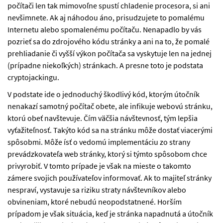
počítači len tak mimovoľne spustí chladenie procesora, si ani
nevšimnete. Ak aj náhodou áno, prisudzujete to pomalému
Internetu alebo spomalenému počítaču. Nenapadlo by vás
pozrieť sa do zdrojového kódu stránky a ani na to, že pomalé
prehliadanie či vyšší výkon počítača sa vyskytuje len na jednej
(prípadne niekoľkých) stránkach. A presne toto je podstata
cryptojackingu.
V podstate ide o jednoduchý škodlivý kód, ktorým útočník
nenakazí samotný počítač obete, ale infikuje webovú stránku,
ktorú obeť navštevuje. Čím väčšia návštevnosť, tým lepšia
vyťažiteľnosť. Takýto kód sa na stránku môže dostať viacerými
spôsobmi. Môže ísť o vedomú implementáciu zo strany
prevádzkovateľa web stránky, ktorý si týmto spôsobom chce
privyrobiť. V tomto prípade je však na mieste o takomto
zámere svojich používateľov informovať. Ak to majiteľ stránky
nespraví, vystavuje sa riziku straty návštevníkov alebo
obvineniam, ktoré nebudú neopodstatnené. Horším
prípadom je však situácia, keď je stránka napadnutá a útočník