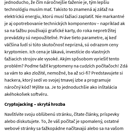
jednoducho, že čím náročnejšie ťaženie je, tým lepšiu
technológiu musím mať. Takisto to znamená aj záťaž na
elektrickú energiu, ktorú musí ťažiaci zaplatiť. Nie markantné
je aj opotrebovanie technických komponentov – napríklad ak
sa na ťažbu používajú grafické karty, do roka nepretržitej
prevádzky sú nepoužiteľné. Práve tieto parametre, aj keď
väčšina ľudí si túto skutočnosť neprizná, sú odrazom ceny
kryptomien. Ich cena je lákavá, investície do vlastných
ťažiacich strojov ale vysoké. Akým spôsobom vyriešiť tento
problém? Poďme ťažiť kryptomeny na cudzích počítačoch! Zdá
sa vám to ako zložité, nemožné, ba až sci-fi? Predstavujete si
hackera, ktorý sedí vo svojej tmavej izbe a programuje
náročný kód? Mýlite sa. Je to jednoduchšie ako inštalácia
akéhokoľvek softvéru.
Cryptojacking – skrytá hrozba
Navštívite svoju obľúbenú stránku, čítate články, príspevky
alebo diskutujete. To, že váš počítač je spomalený, ostatné
webové stránky sa ťažkopádne načítavajú alebo sa na vašom