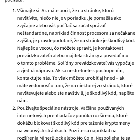
Všímajte si. Ak máte pocit, že na stránke, ktorú
navštívite, niečo nie je v poriadku, je pomalšia ako
zvyčajne alebo váš počítač sa začal správať
neštandardne, napríklad činnosť procesora sa nečakane
zvýšila, je pravdepodobné, že na stránke je škodlivý kód.
Najlepšou vecou, čo môžete spraviť, je kontaktovať
prevádzkovateľa alebo majiteľa stránky a povedať mu
o tomto probléme. Solídny prevádzkovateľ vás vypočuje
a zjedná nápravu. Ak sa nestretnete s pochopením,
kontaktujte nás. To však môžete urobiť aj hneď – ak
máte vedomosť o tom, že na niektorej zo stránok, ktoré
navštevujete alebo ste navštívili, je škodlivý kód, napíšte
nám.
Používajte špeciálne nástroje. Väčšina používaných
internetových prehliadačov ponúka rozšírenia, ktoré
dokážu blokovať škodlivý kód pre ťaženie kryptomeny
na webových stránkach. Pozrite sa napríklad na
rozšírenia MinerBlock alebo No Coin. Nespoliehajte sa