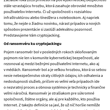
stále vzrastajúcu hrozbu, ktorá zasahuje obrovské množstvo
používateľov Internetu. Či už spoločnosti s rozsiahlou
infraštruktúrou alebo tínedžera s notebookom. Aj napriek
tomu, že nejde o žiadnu novinku, nárast prípadov a nových
spôsobov prezentácie si zaslúži adekvátnu pozornosť.
Predstavujeme Vám cryptojacking.
Od ransomvéru ku cryptojackingu
Pojem ransomvér bol v posledných rokoch skloňovaným
pojmom nie len v komunite kybernetickej bezpečnosti, ale
rezonoval aj medzi bežnými používateľmi Internetu, ako aj
v médiách. Ransomvér bol a je veľkou hrozbou, ktorá so sebou
nesie nebezpečenstvo straty citlivých údajov, ich odhalenia a
nedostupnosti služieb, pričom vo veľmi veľa prípadoch ide
o nezvratný proces a obnova systémov je technicky a finančne
veľmi náročná. Ransomvér je strašiakom pre súkromné
spoločnosti, štátne orgány, ale aj pre každého, kto používa
Internet. Z takejto definície sa javí, že už nič horšie nemôže