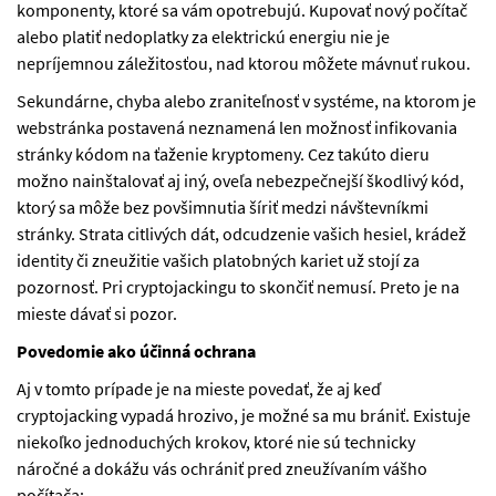
komponenty, ktoré sa vám opotrebujú. Kupovať nový počítač
alebo platiť nedoplatky za elektrickú energiu nie je
nepríjemnou záležitosťou, nad ktorou môžete mávnuť rukou.
Sekundárne, chyba alebo zraniteľnosť v systéme, na ktorom je
webstránka postavená neznamená len možnosť infikovania
stránky kódom na ťaženie kryptomeny. Cez takúto dieru
možno nainštalovať aj iný, oveľa nebezpečnejší škodlivý kód,
ktorý sa môže bez povšimnutia šíriť medzi návštevníkmi
stránky. Strata citlivých dát, odcudzenie vašich hesiel, krádež
identity či zneužitie vašich platobných kariet už stojí za
pozornosť. Pri cryptojackingu to skončiť nemusí. Preto je na
mieste dávať si pozor.
Povedomie ako účinná ochrana
Aj v tomto prípade je na mieste povedať, že aj keď
cryptojacking vypadá hrozivo, je možné sa mu brániť. Existuje
niekoľko jednoduchých krokov, ktoré nie sú technicky
náročné a dokážu vás ochrániť pred zneužívaním vášho
počítača: