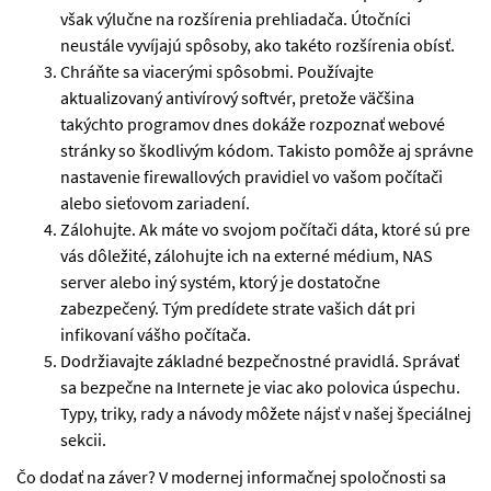
však výlučne na rozšírenia prehliadača. Útočníci
neustále vyvíjajú spôsoby, ako takéto rozšírenia obísť.
Chráňte sa viacerými spôsobmi. Používajte
aktualizovaný antivírový softvér, pretože väčšina
takýchto programov dnes dokáže rozpoznať webové
stránky so škodlivým kódom. Takisto pomôže aj správne
nastavenie firewallových pravidiel vo vašom počítači
alebo sieťovom zariadení.
Zálohujte. Ak máte vo svojom počítači dáta, ktoré sú pre
vás dôležité, zálohujte ich na externé médium, NAS
server alebo iný systém, ktorý je dostatočne
zabezpečený. Tým predídete strate vašich dát pri
infikovaní vášho počítača.
Dodržiavajte základné bezpečnostné pravidlá. Správať
sa bezpečne na Internete je viac ako polovica úspechu.
Typy, triky, rady a návody môžete nájsť v našej špeciálnej
sekcii.
Čo dodať na záver? V modernej informačnej spoločnosti sa