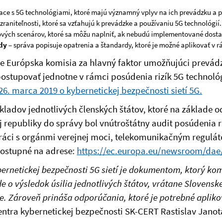
siace s 5G technológiami, ktoré majú významný vplyv na ich prevádzku a 
raniteľnosti, ktoré sa vzťahujú k prevádzke a používaniu 5G technológií.
kových scenárov, ktoré sa môžu naplniť, ak nebudú implementované dosta
dy
– správa popisuje opatrenia a štandardy, ktoré je možné aplikovať v r
e Európska komisia za hlavný faktor umožňujúci prevádz
stupovať jednotne v rámci posúdenia rizík 5G technológ
6. marca 2019 o kybernetickej bezpečnosti sietí 5G.
adov jednotlivých členských štátov, ktoré na základe 
j republiky do správy bol vnútroštátny audit posúdenia 
ráci s orgánmi verejnej moci, telekomunikačným regulá
dostupné na adrese:
https://ec.europa.eu/newsroom/da
ernetickej bezpečnosti 5G sietí je dokumentom, ktorý k
de o výsledok úsilia jednotlivých štátov, vrátane Slovensk
. Zároveň prináša odporúčania, ktoré je potrebné aplikovať
ntra kybernetickej bezpečnosti SK-CERT Rastislav Janot