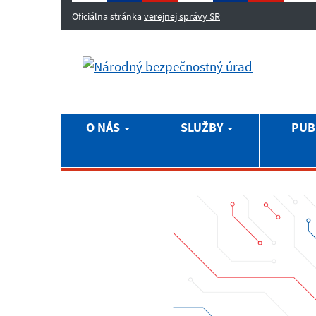
Oficiálna stránka
verejnej správy SR
O NÁS
SLUŽBY
PUB