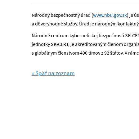
Národný bezpečnostný úrad (
www.nbu.gov.sk
) je 
a dôveryhodné služby. Úrad je národným kontaktn
Národné centrum kybernetickej bezpečnosti SK-CER
jednotky SK-CERT, je akreditovaným členom organizá
s globálnym členstvom 490 tímov z 92 štátov. V rám
« Späť na zoznam