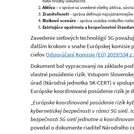
tieto hrozby uskutočniť.
Aktíva
– v správe sú uvedené všetky aktíva, súvi
Zraniteľnosti
– správa definuje najvýznamnejšie z
Rizikové scenáre
– správa uvádza niekoľko rizi
Existujúce opatrenia a bezpečnostné štandar
Zavedenie sieťových technológií 5G považuj
ďalším krokom v snahe Európskej komisie po
cieľov
Odporúčaní Komisie (EÚ) 2019/534 z 2
Dokument bol vypracovaný na základe podkl
vlastné posúdenie rizík. Vstupom Slovenske
úrad (Národná jednotka SK‑CERT) v spolup
Európske koordinované posúdenie rizík je 
„
Európske koordinované posúdenie rizík kyb
kybernetickej bezpečnosti v rámci 5G sietí. I
bezpečnosti 5G sietí jednotne a koordinovane
povedal o dokumente riaditeľ Národného ce