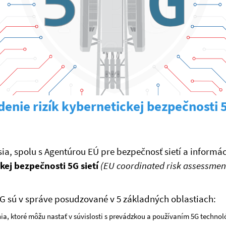
nie rizík kybernetickej bezpečnosti 5
ia, spolu s Agentúrou EÚ pre bezpečnosť sietí a informác
ej bezpečnosti 5G sietí
(EU coordinated risk assessment
5G sú v správe posudzované v 5 základných oblastiach:
a, ktoré môžu nastať v súvislosti s prevádzkou a používaním 5G technoló