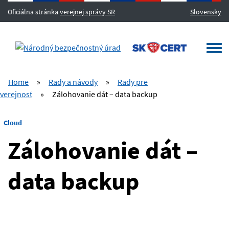
Oficiálna stránka
verejnej správy SR
Slovensky
MENU
Togg
navi
Home
»
Rady a návody
»
Rady pre
verejnosť
»
Zálohovanie dát – data backup
Cloud
Zálohovanie dát –
data backup