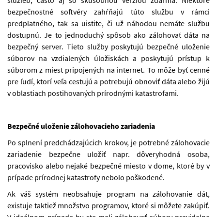
služieb, často aj so skúšobnou verziou zdarma. Niektoré
bezpečnostné softvéry zahŕňajú túto službu v rámci
predplatného, tak sa uistite, či už náhodou nemáte službu
dostupnú. Je to jednoduchý spôsob ako zálohovať dáta na
bezpečný server. Tieto služby poskytujú bezpečné uloženie
súborov na vzdialených úložiskách a poskytujú prístup k
súborom z miest pripojených na internet. To môže byť cenné
pre ľudí, ktorí veľa cestujú a potrebujú obnoviť dáta alebo žijú
v oblastiach postihovaných prírodnými katastrofami.
Bezpečné uloženie zálohovacieho zariadenia
Po splnení predchádzajúcich krokov, je potrebné zálohovacie
zariadenie bezpečne uložiť napr. dôveryhodná osoba,
pracovisko alebo nejaké bezpečné miesto v dome, ktoré by v
prípade prírodnej katastrofy nebolo poškodené.
Ak váš systém neobsahuje program na zálohovanie dát,
existuje taktiež množstvo programov, ktoré si môžete zakúpiť.