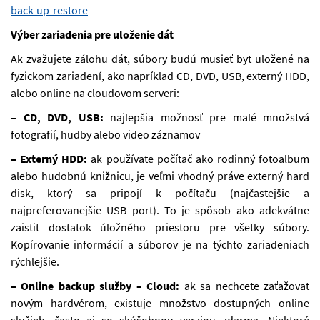
back-up-restore
Výber zariadenia pre uloženie dát
Ak zvažujete zálohu dát, súbory budú musieť byť uložené na
fyzickom zariadení, ako napríklad CD, DVD, USB, externý HDD,
alebo online na cloudovom serveri:
– CD, DVD, USB:
najlepšia možnosť pre malé množstvá
fotografií, hudby alebo video záznamov
– Externý HDD:
ak používate počítač ako rodinný fotoalbum
alebo hudobnú knižnicu, je veľmi vhodný práve externý hard
disk, ktorý sa pripojí k počítaču (najčastejšie a
najpreferovanejšie USB port). To je spôsob ako adekvátne
zaistiť dostatok úložného priestoru pre všetky súbory.
Kopírovanie informácií a súborov je na týchto zariadeniach
rýchlejšie.
– Online backup služby – Cloud:
ak sa nechcete zaťažovať
novým hardvérom, existuje množstvo dostupných online