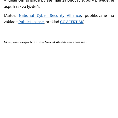
V ideálnom prípade by ste mali zálohovať súbory pravidelne
aspoň raz za týždeň.
(Autor:
National Cyber Security Alliance
, publikované na
základe
Public License
, preklad
GOV CERT SK
)
Dátum prvého zverejnenia
10. 1. 2018
. Posledná aktualizácia
10. 1. 2018 19:22