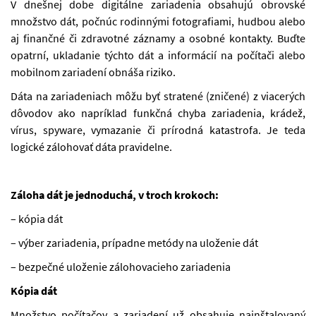
V dnešnej dobe digitálne zariadenia obsahujú obrovské
množstvo dát, počnúc rodinnými fotografiami, hudbou alebo
aj finančné či zdravotné záznamy a osobné kontakty. Buďte
opatrní, ukladanie týchto dát a informácií na počítači alebo
mobilnom zariadení obnáša riziko.
Dáta na zariadeniach môžu byť stratené (zničené) z viacerých
dôvodov ako napríklad funkčná chyba zariadenia, krádež,
vírus, spyware, vymazanie či prírodná katastrofa. Je teda
logické zálohovať dáta pravidelne.
Záloha dát je jednoduchá, v troch krokoch:
– kópia dát
– výber zariadenia, prípadne metódy na uloženie dát
– bezpečné uloženie zálohovacieho zariadenia
Kópia dát
Množstvo počítačov a zariadení už obsahuje nainštalovaný