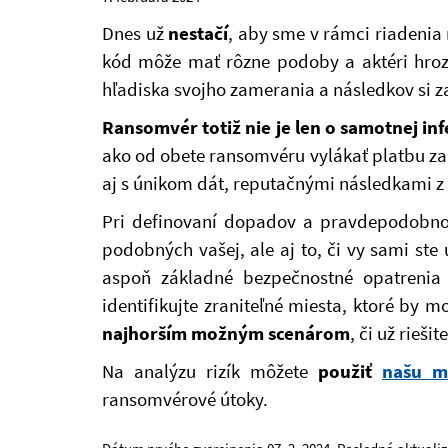
Dnes už
nestačí
, aby sme v rámci riadenia 
kód môže mať rôzne podoby a aktéri hrozi
hľadiska svojho zamerania a následkov si z
Ransomvér totiž nie je len o samotnej inf
ako od obete ransomvéru vylákať platbu za 
aj s únikom dát, reputačnými následkami 
Pri definovaní dopadov a pravdepodobnost
podobných vašej, ale aj to, či vy sami ste
aspoň základné bezpečnostné opatrenia č
identifikujte zraniteľné miesta, ktoré by
najhorším možným scenárom
, či už rieš
Na analýzu rizík môžete
použiť
našu m
ransomvérové útoky.