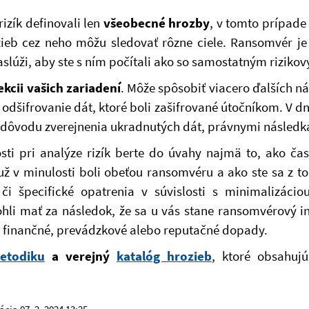
rizík definovali len
všeobecné hrozby
, v tomto prípade
eb cez neho môžu sledovať rôzne ciele. Ransomvér je 
aslúži, aby ste s ním počítali ako so samostatným rizik
ekcii vašich zariadení
. Môže spôsobiť viacero ďalších n
odšifrovanie dát, ktoré boli zašifrované útočníkom. V d
z dôvodu zverejnenia ukradnutých dát, právnymi násled
i pri analýze rizík berte do úvahy najmä to, ako čas
 už v minulosti boli obeťou ransomvéru a ako ste sa z t
i špecifické opatrenia v súvislosti s minimalizácio
 mohli mať za následok, že sa u vás stane ransomvérový 
ite finančné, prevádzkové alebo reputačné dopady.
etodiku
a verejný
katalóg hrozieb
, ktoré obsahujú