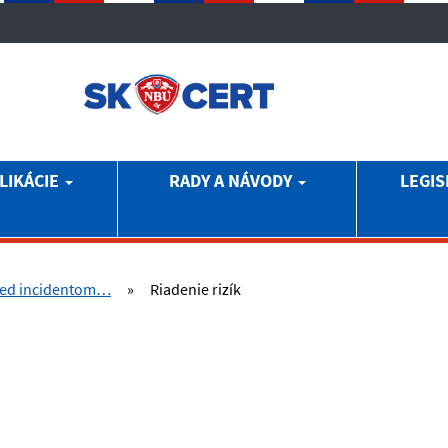
LIKÁCIE
RADY A NÁVODY
LEGIS
ed incidentom…
»
Riadenie rizík