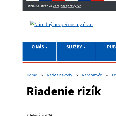
Oficiálna stránka
verejnej správy SR
O NÁS
SLUŽBY
PUB
Home
»
Rady a návody
»
Ransomvér
»
Pr
Riadenie rizík
7. februára 2024