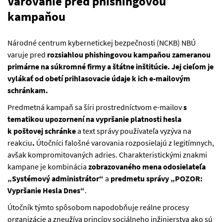
Varovanie pred phishingovou
kampaňou
Národné centrum kybernetickej bezpečnosti (NCKB) NBÚ
varuje pred
rozsiahlou phishingovou kampaňou zameranou
primárne na súkromné firmy a štátne inštitúcie. Jej cieľom je
vylákať od obetí prihlasovacie údaje k ich e-mailovým
schránkam.
Predmetná kampaň sa šíri prostredníctvom e-mailov
s
tematikou upozornení na
vypršanie platnosti hesla
k poštovej schránke
a text správy používateľa vyzýva na
reakciu
.
Útočníci falošné varovania rozposielajú z legitímnych,
avšak kompromitovaných adries. Charakteristickými znakmi
kampane je kombinácia
zobrazovaného mena odosielateľa
„Systémový administrátor“
a
predmetu správy „POZOR:
Vypršanie Hesla Dnes“
.
Útočník týmto spôsobom napodobňuje reálne procesy
organizácie a zneužíva princípy sociálneho inžinierstva ako sú