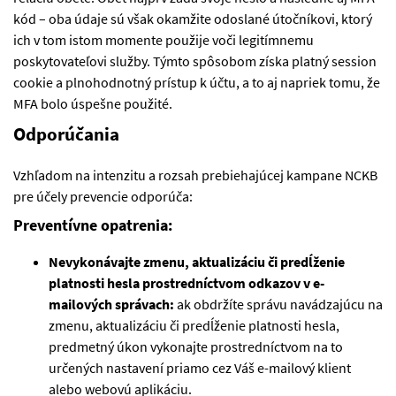
kód – oba údaje sú však okamžite odoslané útočníkovi, ktorý
ich v tom istom momente použije voči legitímnemu
poskytovateľovi služby. Týmto spôsobom získa platný session
cookie a plnohodnotný prístup k účtu, a to aj napriek tomu, že
MFA bolo úspešne použité.
Odporúčania
Vzhľadom na intenzitu a rozsah prebiehajúcej kampane NCKB
pre účely prevencie odporúča:
Preventívne opatrenia:
Nevykonávajte zmenu, aktualizáciu či predĺženie
platnosti hesla prostredníctvom odkazov v e-
mailových správach:
ak obdržíte správu navádzajúcu na
zmenu, aktualizáciu či predĺženie platnosti hesla,
predmetný úkon vykonajte prostredníctvom na to
určených nastavení priamo cez Váš e-mailový klient
alebo webovú aplikáciu.