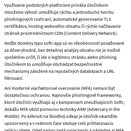
Využívanie podobných platforiem prináša útočníkom
množstvo výhod: umožňuje rýchlu a jednoduchú tvorbu
phishingových rozhraní, automatické generovanie TLS
certifikátov, hosting webového obsahu či rýchle načítavanie
stránok prostredníctvom CDN (Content Delivery Network).
Keďže domény typu softr.app sú vo všeobecnosti považované
za dôveryhodné, bez detailnej analýzy obsahu nie je možné
spoľahlivo určiť, či ide o legitímnu stránku alebo phishing.
Útočníkom to umožňuje obchádzať bezpečnostné
mechanizmy založené na reputačných databázach a URL
filtrovaní.
Ani moderné viacfaktorové overovanie (MFA) nemusí byť
dostatočnou ochranou. Najnovšie phishingové frameworky,
ktoré útočníci využívajú aj v kampaniach zneužívajúcich Softr,
dokážu MFA obísť pomocou techniky AitM (Adversary in the
Middle). Po kliknutí na škodlivý odkaz je útočník okamžite
upozornený a v reálnom čase sleduje celú prihlasovaciu
reláciu obete. Obeť najprv zadá svoje heslo a následne aj MFA