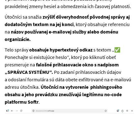
pravidelnej zmeny hesiel a obmedzenia ich časovej platnosti.
Útočníci sa snažia
zvýšiť dôveryhodnosť pôvodnej správy aj
dodatočným textom na jej konci
, ktorý obsahuje referenciu
na
názov používanej e-mailovej služby alebo doménu
organizácie.
Telo správy
obsahuje hypertextový odkaz
s textom „✅
Ponechajte si existujúce heslo“, ktorý po kliknutí obeť
presmeruje na
falošné
prihlasovacie okno s nadpisom
„SPRÁVCA SYSTÉMU“.
Po zadaní prihlasovacích údajov
a odoslaní formulára sú dáta obete exfiltrované na e-mailovú
adresu útočníka.
Útočníci na vytvorenie phishingového
obsahu a jeho prevádzku zneužívajú legitímnu no-code
platformu Softr
.