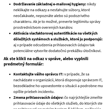
Dodržiavanie základnej e-mailovej hygieny:
nikdy
neklikajte na odkazy a nesťahujte súbory, ktoré
neočakávate, nepoznáte alebo sú podozrivého
charakteru. Ak je to možné, preverte legitimitu správy
prostredníctvom overených kanálov.
Aktivácia viacfaktorovej autentifikácie na všetkých
dôležitých systémoch a službách, ktoré ju podporujú:
aj v prípade odcudzenia prihlasovacích údajov tak
potenciálne vytvoríte dodatočnú prekážku útočníkovi.
Ak ste klikli na odkaz v správe, alebo vyplnili
predmetný formulár:
Kontaktujte vášho správcu IT:
v prípade, že sa
nachádzate v organizácii, ktorá disponuje správcom IT,
bezodkladne ho upovedomte o situácii a podrobne mu
opíšte priebeh incidentu.
Zmena prihlasovacích údajov:
čo najrýchlejšie zmeňte
prihlasovacie údaje do všetkých služieb, do ktorých ste