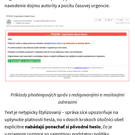
navodenie dojmu autority a pocitu časovej urgencie.
Príklady phishingových správ s redigovanými e-mailovými
adresami
Text je netypicky štylizovaný – správa síce upozorňuje na
uplynutie platnosti hesla, no v dvoch krokoch útočníci obeť
explicitne
nabádajú ponechať si pôvodné heslo
, čo je
v priamom rozpore so samotnou podstatou politiky