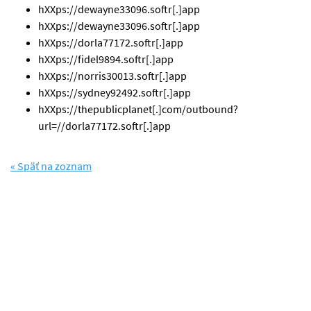
hXXps://dewayne33096.softr[.]app
hXXps://dewayne33096.softr[.]app
hXXps://dorla77172.softr[.]app
hXXps://fidel9894.softr[.]app
hXXps://norris30013.softr[.]app
hXXps://sydney92492.softr[.]app
hXXps://thepublicplanet[.]com/outbound?
url=//dorla77172.softr[.]app
« Späť na zoznam