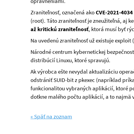
oprávneniami.
Zraniteľnosť, označená ako
CVE-2021-4034
(root). Táto zraniteľnosť je zneužiteľná, aj
až kritickú zraniteľnosť
, ktorá musí byť rý
Na uvedenú zraniteľnosť už existuje exploit
Národné centrum kybernetickej bezpečnos
distribúcií Linuxu, ktoré spravujú.
Ak výrobca ešte nevydal aktualizáciu opera
odstrániť SUID-bit z pkexec (napríklad prí
funkcionalitou vybraných aplikácií, ktoré 
dotkne malého počtu aplikácií, a to najmä 
« Späť na zoznam