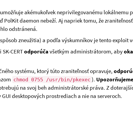
umožňuje akémukoľvek neprivilegovanému lokálnemu pou
 keď PolKit daemon nebeží. Aj napriek tomu, že zraniteľnos
chlo odstránená.
 (spôsob zneužitia) a podľa výskumníkov je tento exploit
ti SK-CERT
odporúča
všetkým administrátorom, aby
oka
čného systému, ktorý túto zraniteľnosť opravuje,
odporú
kazom
).
Upozorňujem
chmod 0755 /usr/bin/pkexec
potrebujú na svoj beh administrátorské práva. Z doterajš
v GUI desktopových prostrediach a nie na serveroch.