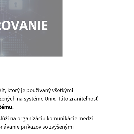
t, ktorý je používaný všetkými
ených na systéme Unix. Táto zraniteľnosť
stému
.
 Slúži na organizáciu komunikácie medzi
onávanie príkazov so zvýšenými