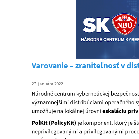
Varovanie – zraniteľnosť v di
27. januára 2022
Národné centrum kybernetickej bezpečnos
významnejšími distribúciami operačného sy
umožňuje na lokálnej úrovni
eskaláciu privi
PolKit (PolicyKit)
je komponent, ktorý je 
neprivilegovanými a privilegovanými proce