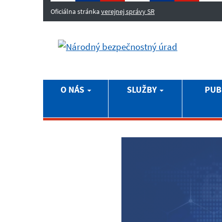
Oficiálna stránka
verejnej správy SR
O NÁS
SLUŽBY
PUB