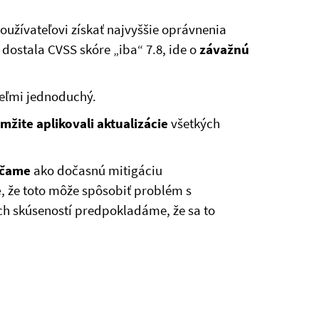
žívateľovi získať najvyššie oprávnenia
ť dostala CVSS skóre „iba“ 7.8, ide o
závažnú
 veľmi jednoduchý.
mžite aplikovali aktualizácie
všetkých
čame
ako dočasnú mitigáciu
e
, že toto môže spôsobiť problém s
ích skúseností predpokladáme, že sa to