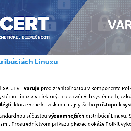
stribúciách Linuxu
ti SK-CERT
varuje
pred zraniteľnosťou v komponente PolKi
stému Linux a v niektorých operačných systémoch, založ
légií
, ktorá vedie ku získaniu najvyššieho
prístupu k sy
štandardnou súčasťou
významnejších
distribúcií Linuxu.
smi. Prostredníctvom príkazu pkexec dokáže PolKit vyk