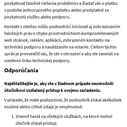
poskytovať falošné riešenia problémov a žiadať vás o platbu
v podobe jednorazového poplatku alebo predplatné za
poskytnutú službu alebo podporu.
Kontakt s obeťou môžu podvodníci iniciovať aj zobrazovaním
falošných práv o chybe prostredníctvom kompromitovaných
web stránok, reklám, aplikácií, zobrazením kontaktu na
technickú podporu a navádzaním na volanie. Cieľom týchto
správ je presvedčiť vás, že ste v ohrození a aby ste zavolali na
uvedenú linku technickej podpory.
Odporúčania
Najdôležitejšie je, aby ste v žiadnom prípade neumožnili
útočníkovi vzdialený prístup k svojmu zariadeniu.
V prípade, že máte podozrenie, že podvodník získal akékoľvek
osobné alebo citlivé údaje je nevyhnutné:
Zmeniť heslá na všetkých službách, na ktoré mohol
útočník získať prístup