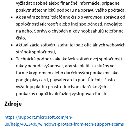
vyžiadať osobné alebo finančné informácie, prípadne
poskytnúť technickú podporu na opravu vášho počítača,
Ak sa vám zobrazí telefónne číslo s varovnou správou od
spoločnosti Microsoft alebo inej spoločnosti, nevolajte
na neho. Správy o chybách nikdy neobsahujú telefónne
číslo,
Aktualizácie softvéru sťahujte iba z oficiálnych webových
stránok spoločnosti,
Technická podpora akejkoľvek softvérovej spoločnosti
nikdy nebude vyžadovať, aby ste platili za služby vo
forme kryptomien alebo darčekovými poukazmi, ako
google play card, paysafecard a pod. Útočníci často
vyžadujú platbu prostredníctvom darčekových
poukazov najmä kvôli ťažkej vystopovateľnosti.
Zdroje
https://support.microsoft.com/en-
us/help/4013405/windows-protect-from-tech-support-scams