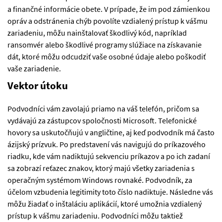
a finančné informácie obete. V prípade, že im pod zámienkou
opráv a odstránenia chýb povolíte vzdialený prístup k vášmu
zariadeniu, môžu nainštalovať škodlivý kód, napríklad
ransomvér alebo škodlivé programy slúžiace na získavanie
dát, ktoré môžu odcudziť vaše osobné údaje alebo poškodiť
vaše zariadenie.
Vektor útoku
Podvodníci vám zavolajú priamo na váš telefón, pričom sa
vydávajú za zástupcov spoločnosti Microsoft. Telefonické
hovory sa uskutočňujú v angličtine, aj keď podvodník má často
ázijský prízvuk. Po predstavení vás navigujú do príkazového
riadku, kde vám nadiktujú sekvenciu príkazov a po ich zadaní
sa zobrazí reťazec znakov, ktorý majú všetky zariadenia s
operačným systémom Windows rovnaké. Podvodník, za
účelom vzbudenia legitimity toto číslo nadiktuje. Následne vás
môžu žiadať o inštaláciu aplikácií, ktoré umožnia vzdialený
prístup k vášmu zariadeniu. Podvodníci môžu taktiež