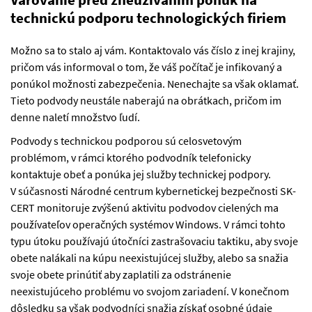
technickú podporu technologických firiem
Možno sa to stalo aj vám. Kontaktovalo vás číslo z inej krajiny,
pričom vás informoval o tom, že váš počítač je infikovaný a
ponúkol možnosti zabezpečenia. Nenechajte sa však oklamať.
Tieto podvody neustále naberajú na obrátkach, pričom im
denne naletí množstvo ľudí.
Podvody s technickou podporou sú celosvetovým
problémom, v rámci ktorého podvodník telefonicky
kontaktuje obeť a ponúka jej služby technickej podpory.
V súčasnosti Národné centrum kybernetickej bezpečnosti SK-
CERT monitoruje zvýšenú aktivitu podvodov cielených ma
používateľov operačných systémov Windows. V rámci tohto
typu útoku používajú útočníci zastrašovaciu taktiku, aby svoje
obete nalákali na kúpu neexistujúcej služby, alebo sa snažia
svoje obete prinútiť aby zaplatili za odstránenie
neexistujúceho problému vo svojom zariadení. V konečnom
dôsledku sa však podvodníci snažia získať osobné údaje