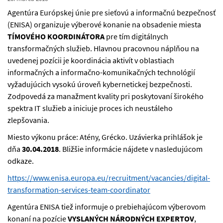
Agentúra Európskej únie pre sieťovú a informačnú bezpečnosť
(ENISA) organizuje výberové konanie na obsadenie miesta
TÍMOVÉHO KOORDINÁTORA
pre tím digitálnych
transformačných služieb. Hlavnou pracovnou náplňou na
uvedenej pozícii je koordinácia aktivít v oblastiach
informačných a informačno-komunikačných technológií
vyžadujúcich vysokú úroveň kybernetickej bezpečnosti.
Zodpovedá za manažment kvality pri poskytovaní širokého
spektra IT služieb a iniciuje proces ich neustáleho
zlepšovania.
Miesto výkonu práce: Atény, Grécko. Uzávierka prihlášok je
dňa
30.04.2018
. Bližšie informácie nájdete v nasledujúcom
odkaze.
https://www.enisa.europa.eu/recruitment/vacancies/digital-
transformation-services-team-coordinator
Agentúra ENISA tiež informuje o prebiehajúcom výberovom
konaní na pozície
VYSLANÝCH NÁRODNÝCH EXPERTOV
,