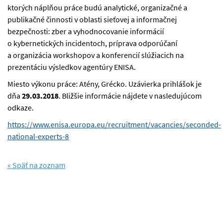
ktorých náplňou práce budú analytické, organizačné a
publikačné činnosti v oblasti sieťovej a informačnej
bezpečnosti: zber a vyhodnocovanie informácií
o kybernetických incidentoch, príprava odporúčaní
a organizácia workshopov a konferencií slúžiacich na
prezentáciu výsledkov agentúry ENISA.
Miesto výkonu práce: Atény, Grécko. Uzávierka prihlášok je
dňa
29.03.2018
. Bližšie informácie nájdete v nasledujúcom
odkaze.
https://www.enisa.europa.eu/recruitment/vacancies/seconded-
national-experts-8
« Späť na zoznam