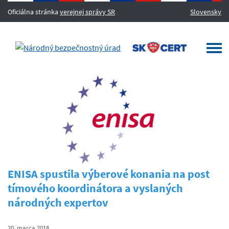
Oficiálna stránka
verejnej správy SR
Slovensky
MENU
Togg
navi
ENISA spustila výberové konania na post
tímového koordinátora a vyslaných
národných expertov
20. marca 2018