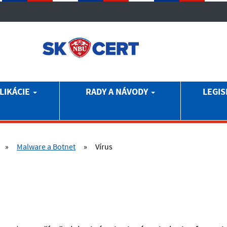
LIKÁCIE
RADY A NÁVODY
LEGIS
»
Malware a Botnet
»
Vírus