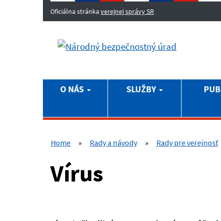
Oficiálna stránka
verejnej správy SR
O NÁS
SLUŽBY
PUB
Home
»
Rady a návody
»
Rady pre verejnosť
Vírus