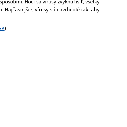
pôsobmi. Hoci sa vírusy zvyknú líšiť, všetky
. Najčastejšie, vírusy sú navrhnuté tak, aby
SK
)