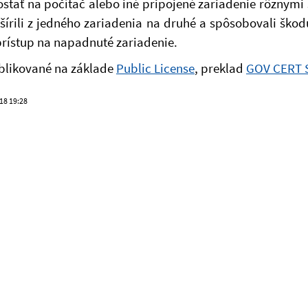
stať na počítač alebo iné pripojené zariadenie rôznymi s
írili z jedného zariadenia na druhé a spôsobovali škodu
ý prístup na napadnuté zariadenie.
ublikované na základe
Public License
, preklad
GOV CERT 
018 19:28