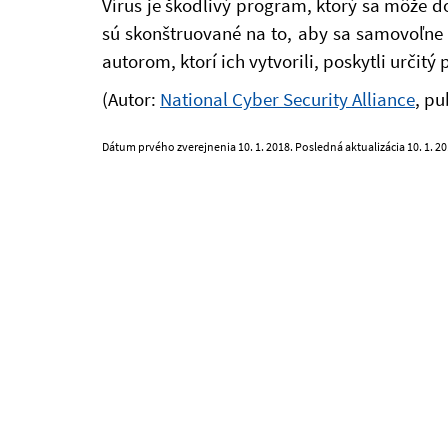
Vírus je škodlivý program, ktorý sa môže do
sú skonštruované na to, aby sa samovoľne š
autorom, ktorí ich vytvorili, poskytli určit
(Autor:
National Cyber Security Alliance
, p
Dátum prvého zverejnenia
10. 1. 2018
. Posledná aktualizácia
10. 1. 2