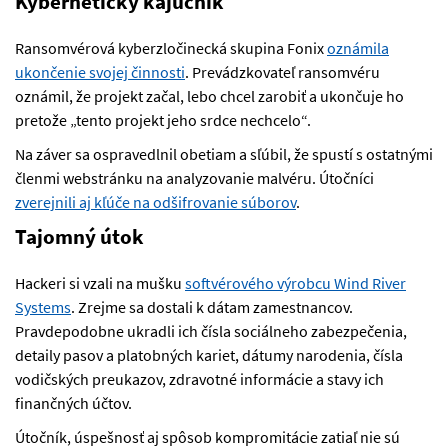
Kybernetický kajúcnik
Ransomvérová kyberzločinecká skupina Fonix
oznámila
ukončenie svojej činnosti
. Prevádzkovateľ ransomvéru
oznámil, že projekt začal, lebo chcel zarobiť a ukončuje ho
pretože „tento projekt jeho srdce nechcelo“.
Na záver sa ospravedlnil obetiam a sľúbil, že spustí s ostatnými
členmi webstránku na analyzovanie malvéru. Útočníci
zverejnili aj kľúče na odšifrovanie súborov
.
Tajomný útok
Hackeri si vzali na mušku
softvérového výrobcu Wind River
Systems
. Zrejme sa dostali k dátam zamestnancov.
Pravdepodobne ukradli ich čísla sociálneho zabezpečenia,
detaily pasov a platobných kariet, dátumy narodenia, čísla
vodičských preukazov, zdravotné informácie a stavy ich
finančných účtov.
Útočník, úspešnosť aj spôsob kompromitácie zatiaľ nie sú