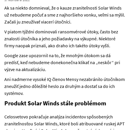
Ak sa niekto domnieval, že o kauze zraniteľnosti Solar Winds
už nebudeme počuť a sme z najhoršieho vonku, veľmi sa mýlil.
Začali ju zneužívať viacerí útočníci.
V piatom týždni dominovali ransomvérové útoky, často bez
znalosti útočníka a jeho požiadavky na výkupné. Niektoré
firmy naopak priznali, ako draho ich takéto útoky vyšli.
Google zase upozornil na to, že mnohým útokom sa dá
predísť, keď nebudeme donekonečna klikať na „neskôr“ pri
výzve na aktualizáciu.
Ani nadmerne vysoké IQ členov Mensy nezabránilo útočníkom
zneužiť jedno dôležité heslo za druhým a dostať sa do ich
systémov.
Produkt Solar Winds stále problémom
Celosvetovo pokračuje analýza incidentov spôsobených
zraniteľnosťou Solar Winds, ktoré boli atribuované ruskej APT