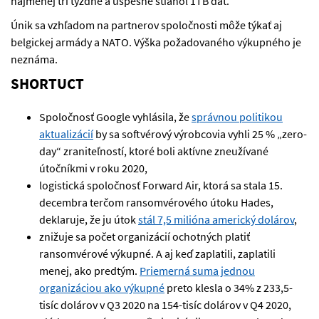
najmenej tri týždne a úspešne stiahol 1TB dát.
Únik sa vzhľadom na partnerov spoločnosti môže týkať aj
belgickej armády a NATO. Výška požadovaného výkupného je
neznáma.
SHORTUCT
Spoločnosť Google vyhlásila, že
správnou politikou
aktualizácií
by sa softvérový výrobcovia vyhli 25 % „zero-
day“ zraniteľností, ktoré boli aktívne zneužívané
útočníkmi v roku 2020,
logistická spoločnosť Forward Air, ktorá sa stala 15.
decembra terčom ransomvérového útoku Hades,
deklaruje, že ju útok
stál 7,5 milióna americký dolárov
,
znižuje sa počet organizácií ochotných platiť
ransomvérové výkupné. A aj keď zaplatili, zaplatili
menej, ako predtým.
Priemerná suma jednou
organizáciou ako výkupné
preto klesla o 34% z 233,5-
tisíc dolárov v Q3 2020 na 154-tisíc dolárov v Q4 2020,