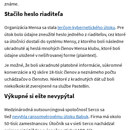
známe.
Stačilo heslo riaditeľa
Organizácia Mensa sa stala
terčom kybernetického útoku
. Pre
útok bolo údajne zneužité heslo jedného z riaditeľov, cez ktoré
sa útočníci dostali do systému Mensy, z ktorého boli následne
ukradnuté aj heslá mnohých členov Mensa klubu, ktoré boli
údajne uložené v nešifrovanej forme (plaintext).
Je možné, že boli ukradnuté platobné informácie, súkromné
konverzácie a IQ skóre 18-tisíc členov a neznámeho počtu
uchádzačov o členstvo. Niektoré z kradnutých dát už boli
niekoľkokrát zverejnené na službe PasteBin.
Výkupné si ešte nevypýtal
Medzinárodná outsourcingová spoločnosť Serco sa
tiež
nevyhla ransomvérovému útoku Babuk
. Firma má okolo
50-tisíc zamestnancov. Útočník sa v sieti Serco nachádzal