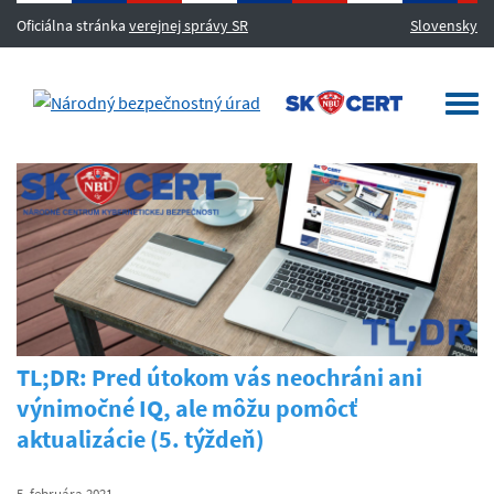
Oficiálna stránka
verejnej správy SR
Slovensky
MENU
Togg
navi
TL;DR: Pred útokom vás neochráni ani
výnimočné IQ, ale môžu pomôcť
aktualizácie (5. týždeň)
5. februára 2021