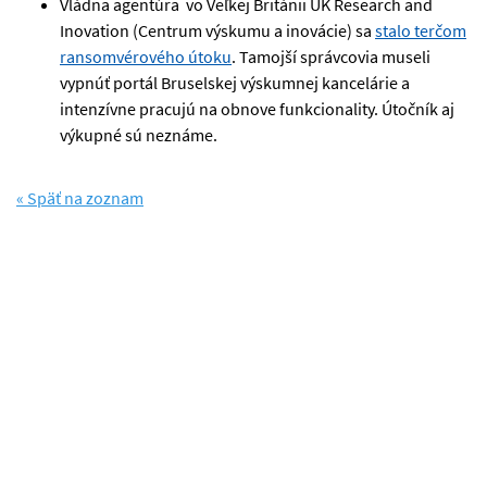
Vládna agentúra vo Veľkej Británii UK Research and
Inovation (Centrum výskumu a inovácie) sa
stalo terčom
ransomvérového útoku
. Tamojší správcovia museli
vypnúť portál Bruselskej výskumnej kancelárie a
intenzívne pracujú na obnove funkcionality. Útočník aj
výkupné sú neznáme.
« Späť na zoznam