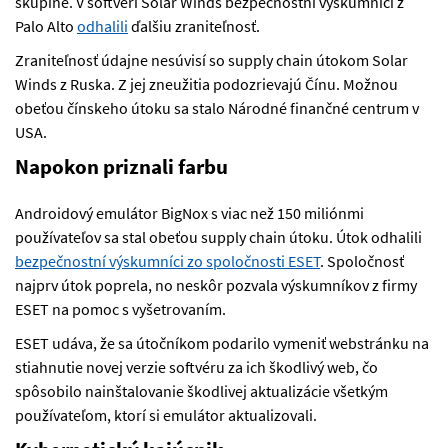
skupine. V softvéri Solar Winds bezpečnostní výskumníci z
Palo Alto
odhalili
ďalšiu zraniteľnosť.
Zraniteľnosť údajne nesúvisí so supply chain útokom Solar
Winds z Ruska. Z jej zneužitia podozrievajú Čínu. Možnou
obeťou čínskeho útoku sa stalo Národné finančné centrum v
USA.
Napokon priznali farbu
Androidový emulátor BigNox s viac než 150 miliónmi
používateľov sa stal obeťou supply chain útoku. Útok odhalili
bezpečnostní výskumníci zo spoločnosti ESET
. Spoločnosť
najprv útok poprela, no neskôr pozvala výskumníkov z firmy
ESET na pomoc s vyšetrovaním.
ESET udáva, že sa útočníkom podarilo vymeniť webstránku na
stiahnutie novej verzie softvéru za ich škodlivý web, čo
spôsobilo nainštalovanie škodlivej aktualizácie všetkým
používateľom, ktorí si emulátor aktualizovali.