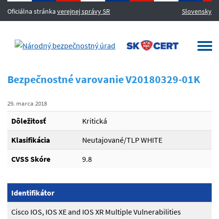
Oficiálna stránka
verejnej správy SR
Slovensky
MENU
Togg
navi
Bezpečnostné varovanie V20180329-01K
29. marca 2018
Dôležitosť
Kritická
Klasifikácia
Neutajované/TLP WHITE
CVSS Skóre
9.8
Identifikátor
Cisco IOS, IOS XE and IOS XR Multiple Vulnerabilities