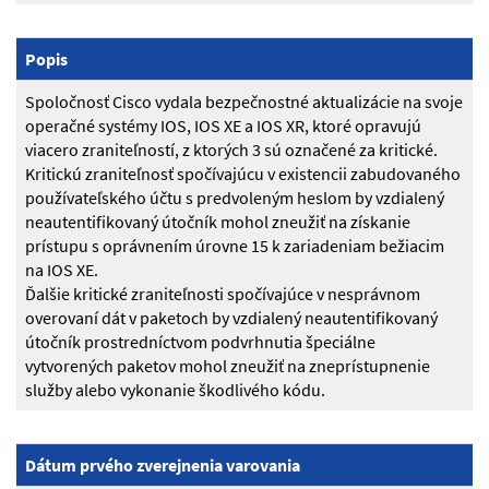
Popis
Spoločnosť Cisco vydala bezpečnostné aktualizácie na svoje
operačné systémy IOS, IOS XE a IOS XR, ktoré opravujú
viacero zraniteľností, z ktorých 3 sú označené za kritické.
Kritickú zraniteľnosť spočívajúcu v existencii zabudovaného
používateľského účtu s predvoleným heslom by vzdialený
neautentifikovaný útočník mohol zneužiť na získanie
prístupu s oprávnením úrovne 15 k zariadeniam bežiacim
na IOS XE.
Ďalšie kritické zraniteľnosti spočívajúce v nesprávnom
overovaní dát v paketoch by vzdialený neautentifikovaný
útočník prostredníctvom podvrhnutia špeciálne
vytvorených paketov mohol zneužiť na zneprístupnenie
služby alebo vykonanie škodlivého kódu.
Dátum prvého zverejnenia varovania