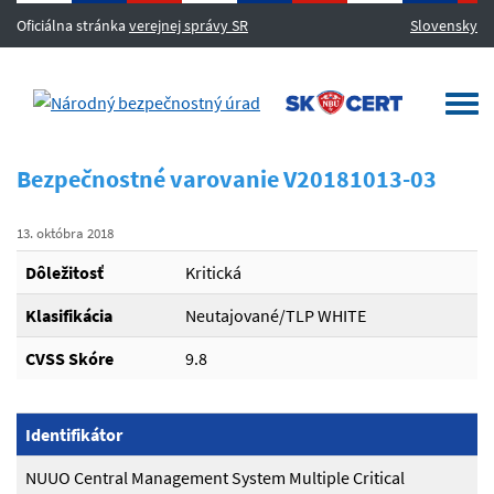
Oficiálna stránka
verejnej správy SR
Slovensky
MENU
Togg
navi
Bezpečnostné varovanie V20181013-03
13. októbra 2018
Dôležitosť
Kritická
Klasifikácia
Neutajované/TLP WHITE
CVSS Skóre
9.8
Identifikátor
NUUO Central Management System Multiple Critical