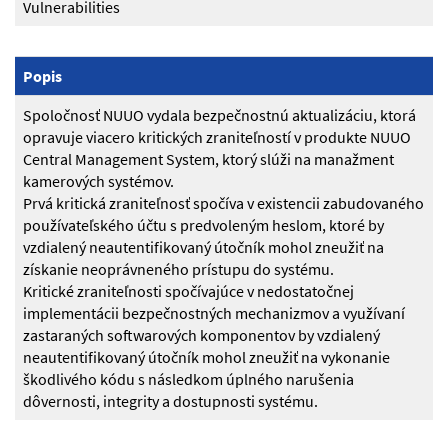
Vulnerabilities
Popis
Spoločnosť NUUO vydala bezpečnostnú aktualizáciu, ktorá
opravuje viacero kritických zraniteľností v produkte NUUO
Central Management System, ktorý slúži na manažment
kamerových systémov.
Prvá kritická zraniteľnosť spočíva v existencii zabudovaného
používateľského účtu s predvoleným heslom, ktoré by
vzdialený neautentifikovaný útočník mohol zneužiť na
získanie neoprávneného prístupu do systému.
Kritické zraniteľnosti spočívajúce v nedostatočnej
implementácii bezpečnostných mechanizmov a využívaní
zastaraných softwarových komponentov by vzdialený
neautentifikovaný útočník mohol zneužiť na vykonanie
škodlivého kódu s následkom úplného narušenia
dôvernosti, integrity a dostupnosti systému.