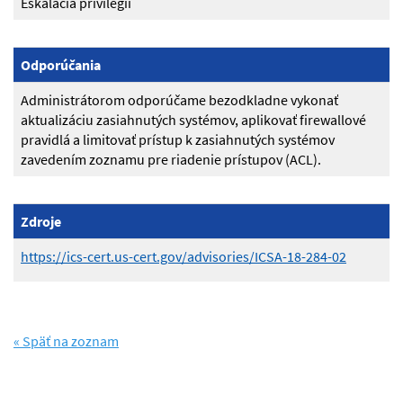
Eskalácia privilégií
Odporúčania
Administrátorom odporúčame bezodkladne vykonať
aktualizáciu zasiahnutých systémov, aplikovať firewallové
pravidlá a limitovať prístup k zasiahnutých systémov
zavedením zoznamu pre riadenie prístupov (ACL).
Zdroje
https://ics-cert.us-cert.gov/advisories/ICSA-18-284-02
« Späť na zoznam