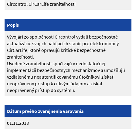
Circontrol CirCarLife zraniteľnosti
Popis
Vývojári zo spoločnosti Circontrol vydali bezpečnostné
aktualizácie svojich nabíjacích staníc pre elektromobily
CirCarLife, ktoré opravujú kritické bezpečnostné
zraniteľnosti.
Uvedené zraniteľnosti spočívajú v nedostatočnej
implementácii bezpečnostných mechanizmov a umožňujú
vzdialenému neautentifikovanému útočníkovi získať
neoprávnený prístup k citlivým údajom a získať
neoprávnený prístup do systému.
Dátum prvého zverejnenia varovania
01.11.2018