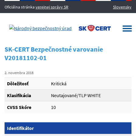
Oficiálna stránka
verejnej správy SR
Slovensky
MENU
Togg
navi
SK-CERT Bezpečnostné varovanie
V20181102-01
2. novembra 2018
Dôležitosť
Kritická
Klasifikácia
Neutajované/TLP WHITE
CVSS Skóre
10
Identifikátor