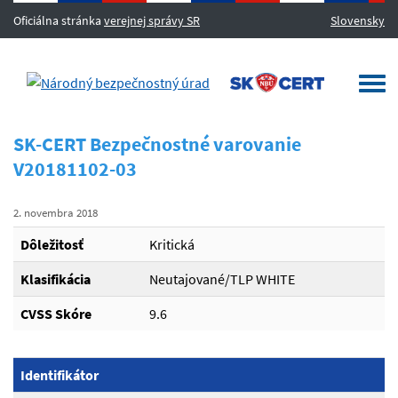
Oficiálna stránka
verejnej správy SR
Slovensky
MENU
Togg
navi
SK-CERT Bezpečnostné varovanie
V20181102-03
2. novembra 2018
Dôležitosť
Kritická
Klasifikácia
Neutajované/TLP WHITE
CVSS Skóre
9.6
Identifikátor