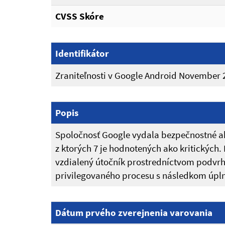
CVSS Skóre
Identifikátor
Zraniteľnosti v Google Android November 
Popis
Spoločnosť Google vydala bezpečnostné akt
z ktorých 7 je hodnotených ako kritických
vzdialený útočník prostredníctvom podvrh
privilegovaného procesu s následkom úplné
Dátum prvého zverejnenia varovania