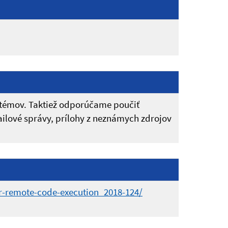
témov. Taktiež odporúčame poučiť
ailové správy, prílohy z neznámych zdrojov
or-remote-code-execution_2018-124/