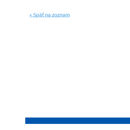
« Späť na zoznam
Našli ste na stránke chybu?