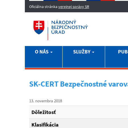
Oficiálna stránka
verejnej správy SR
O NÁS
SLUŽBY
PUB
SK-CERT Bezpečnostné varov
13. novembra 2018
Dôležitosť
Klasifikácia