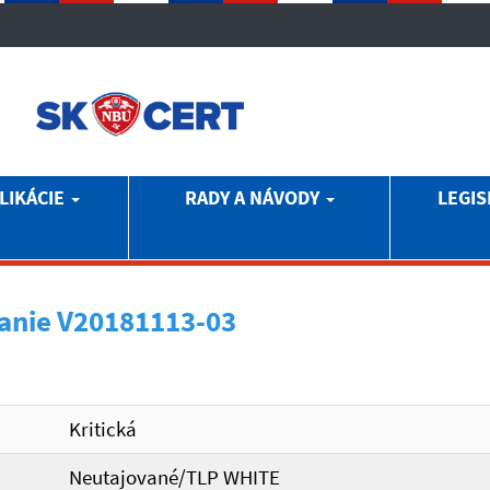
LIKÁCIE
RADY A NÁVODY
LEGIS
anie V20181113-03
Kritická
Neutajované/TLP WHITE