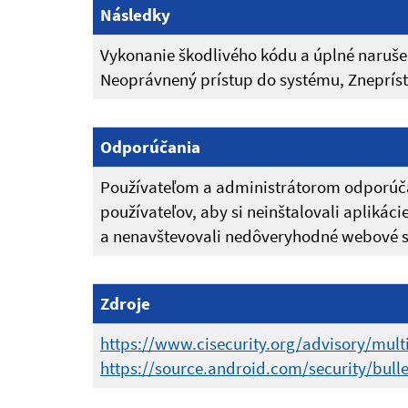
Následky
Vykonanie škodlivého kódu a úplné narušen
Neoprávnený prístup do systému, Zneprístu
Odporúčania
Používateľom a administrátorom odporúča
používateľov, aby si neinštalovali apliká
a nenavštevovali nedôveryhodné webové s
Zdroje
https://www.cisecurity.org/advisory/mult
https://source.android.com/security/bulle