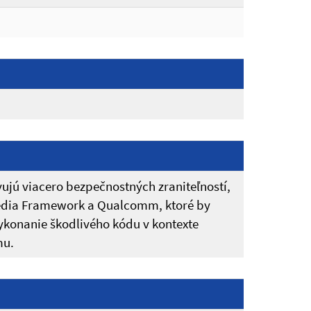
ujú viacero bezpečnostných zraniteľností,
h Media Framework a Qualcomm, ktoré by
ykonanie škodlivého kódu v kontexte
mu.