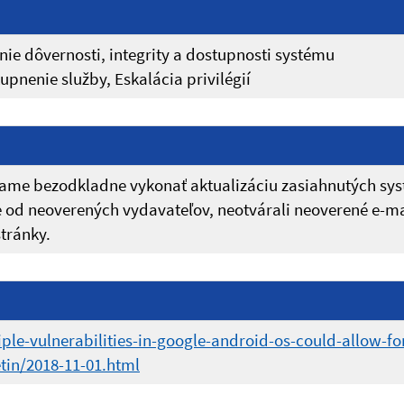
ie dôvernosti, integrity a dostupnosti systému
pnenie služby, Eskalácia privilégií
me bezodkladne vykonať aktualizáciu zasiahnutých sys
cie od neoverených vydavateľov, neotvárali neoverené e-m
tránky.
iple-vulnerabilities-in-google-android-os-could-allow-f
tin/2018-11-01.html