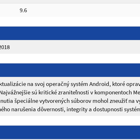
9.6
2018
ualizácie na svoj operačný systém Android, ktoré oprav
. Najvážnejšie sú kritické zraniteľnosti v komponentoc
nutia špeciálne vytvorených súborov mohol zneužiť na v
ho narušenia dôvernosti, integrity a dostupnosti systé