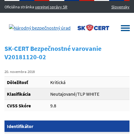
Oficiálna stránka
verejnej správy SR
Slovensky
MENU
Togg
navi
SK-CERT Bezpečnostné varovanie
V20181120-02
20. novembra 2018
Dôležitosť
Kritická
Klasifikácia
Neutajované/TLP WHITE
CVSS Skóre
9.8
Identifikátor