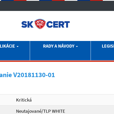
LIKÁCIE
RADY A NÁVODY
LEGIS
anie V20181130-01
Kritická
Neutajované/TLP WHITE