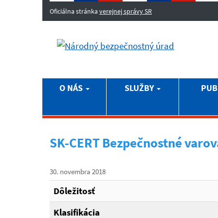
Oficiálna stránka
verejnej správy SR
O NÁS
SLUŽBY
PUB
SK-CERT Bezpečnostné varov
30. novembra 2018
Dôležitosť
Klasifikácia