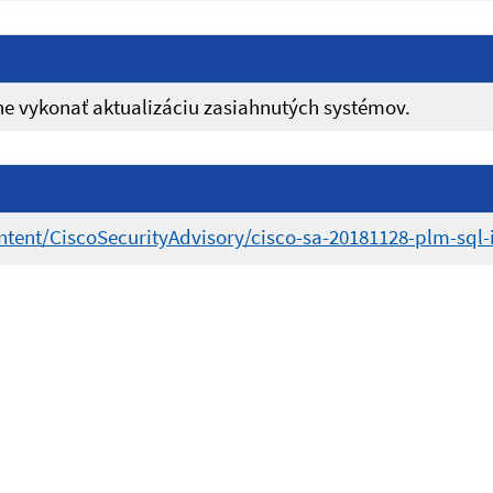
 vykonať aktualizáciu zasiahnutých systémov.
ontent/CiscoSecurityAdvisory/cisco-sa-20181128-plm-sql-