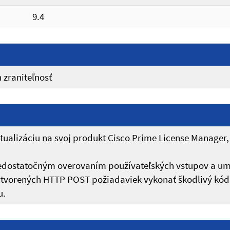
9.4
 zraniteľnosť
ualizáciu na svoj produkt Cisco Prime License Manager,
nedostatočným overovaním používateľských vstupov a um
ytvorených HTTP POST požiadaviek vykonať škodlivý kód
u.