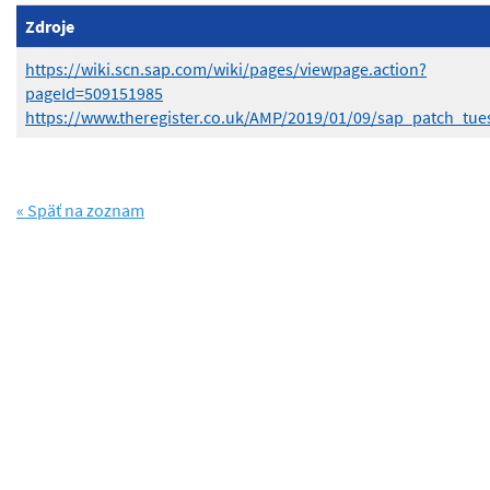
Zdroje
https://wiki.scn.sap.com/wiki/pages/viewpage.action?
pageId=509151985
https://www.theregister.co.uk/AMP/2019/01/09/sap_patch_tue
« Späť na zoznam