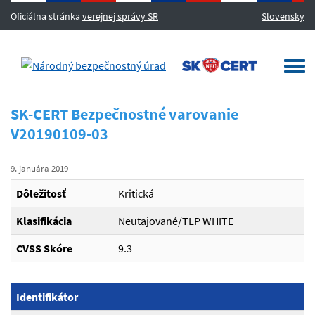
Oficiálna stránka
verejnej správy SR
Slovensky
MENU
Togg
navi
SK-CERT Bezpečnostné varovanie
V20190109-03
9. januára 2019
Dôležitosť
Kritická
Klasifikácia
Neutajované/TLP WHITE
CVSS Skóre
9.3
Identifikátor