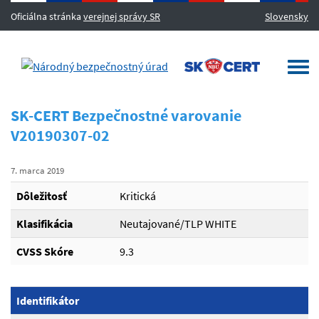
Oficiálna stránka
verejnej správy SR
Slovensky
MENU
Togg
navi
SK-CERT Bezpečnostné varovanie
V20190307-02
7. marca 2019
Dôležitosť
Kritická
Klasifikácia
Neutajované/TLP WHITE
CVSS Skóre
9.3
Identifikátor