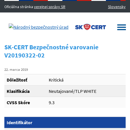
Oficiálna stránka
verejnej správy SR
Slovensky
MENU
Togg
navi
SK-CERT Bezpečnostné varovanie
V20190322-02
22. marca 2019
Dôležitosť
Kritická
Klasifikácia
Neutajované/TLP WHITE
CVSS Skóre
9.3
Identifikátor