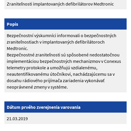
Zraniteľnosti implantovaných defibrilátorov Medtronic
Popis
Bezpečnostní výskumníci informovali o bezpečnostných
zraniteľnostiach v implantovaných defibrilátoroch
Medtronic.
Bezpečnostné zraniteľnosti sú spôsobené nedostatočnou
implementáciou bezpečnostných mechanizmov v Conexus
telemetry protokole a umožňujú vzdialenému,
neautentifikovanému útočníkovi, nachádzajúcemu sa v
dosahu rádiového prijímača zariadenia vykonávať
neoprávnené zmeny v systéme.
Dátum prvého zverejnenia varovania
21.03.2019