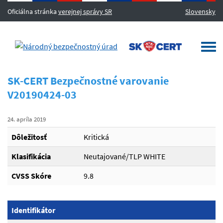
Oficiálna stránka
verejnej správy SR
Slovensky
MENU
Togg
navi
SK-CERT Bezpečnostné varovanie
V20190424-03
24. apríla 2019
Dôležitosť
Kritická
Klasifikácia
Neutajované/TLP WHITE
CVSS Skóre
9.8
Identifikátor