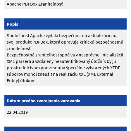
Apache PDFBox Zraniteľnosť
Popis
Spoločnosť Apache vydala bezpečnostnú aktualizáciu na
svoj produkt PDFBox, ktorá opravuje kritickú bezpečnostnú
zraniteľnosť.
Bezpečnostná zraniteľnosť spočíva v nesprávnej inicializácii
XML parsera a vzdialený neautentifikovaný útočník by ju
prostredníctvom podvrhnutia špeciálne vytvorených XFDF
súborov mohol zneužiť na realizáciu XXE (XML External
Entity) útokov.
Dátum prvého zverejnenia varovania
22.04.2019