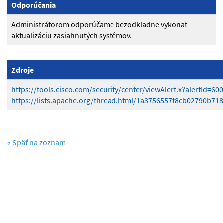
Odporúčania
Administrátorom odporúčame bezodkladne vykonať
aktualizáciu zasiahnutých systémov.
Zdroje
https://tools.cisco.com/security/center/viewAlert.x?alertId=60
https://lists.apache.org/thread.html/1a3756557f8cb02790b
« Späť na zoznam