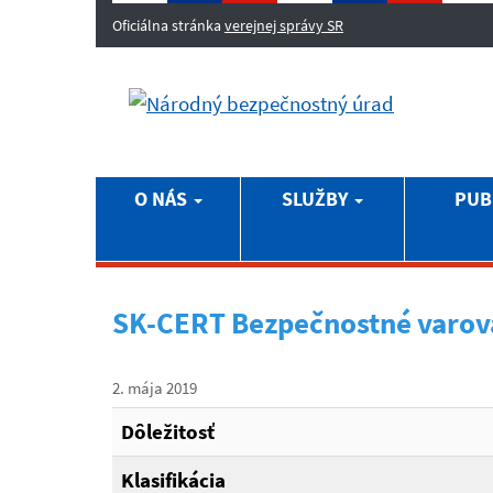
Oficiálna stránka
verejnej správy SR
O NÁS
SLUŽBY
PUB
SK-CERT Bezpečnostné varov
2. mája 2019
Dôležitosť
Klasifikácia