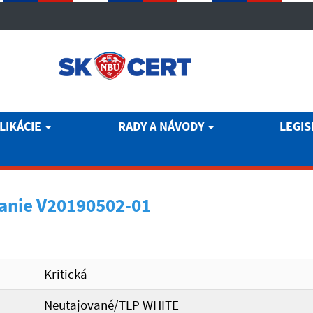
LIKÁCIE
RADY A NÁVODY
LEGIS
anie V20190502-01
Kritická
Neutajované/TLP WHITE