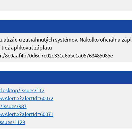
lizáciu zasiahnutých systémov. Nakoľko oficiálna zápl
tiež aplikovať záplatu
mit/8e0aaf4b70d6d7c02c331c655e1a05763485085e
esktop/issues/112
ewAlert.x?alertId=60072
/issues/987
ewAlert.x?alertId=60071
ssues/1129