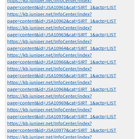
https://kb.juniper.net/InfoCenter/index?
page=content&id=JSA10961&cat=SIRT_1&actp=LIST
https://kb.juniper.net/InfoCenter/index?
page=content&id=JSA10962&cat=SIRT_1&actp=LIST
https://kb.juniper.net/InfoCenter/index?
page=content&id=JSA10963&cat=SIRT_1&actp=LIST
https://kb.juniper.net/InfoCenter/index?
page=content&id=JSA10964&cat=SIRT_1&actp=LIST
https://kb.juniper.net/InfoCenter/index?
page=content&id=JSA10966&cat=SIRT_1&actp=LIST
https://kb.juniper.net/InfoCenter/index?
page=content&id=JSA10965&cat=SIRT_1&actp=LIST
https://kb.juniper.net/InfoCenter/index?
page=content&id=JSA10968&cat=SIRT_1&actp=LIST
https://kb.juniper.net/InfoCenter/index?
page=content&id=JSA10969&cat=SIRT_1&actp=LIST
https://kb.juniper.net/InfoCenter/index?
page=content&id=JSA10970&cat=SIRT_1&actp=LIST
https://kb.juniper.net/InfoCenter/index?
page=content&id=JSA10977&cat=SIRT_1&actp=LIST
https://kb.juniper.net/InfoCenter/index?