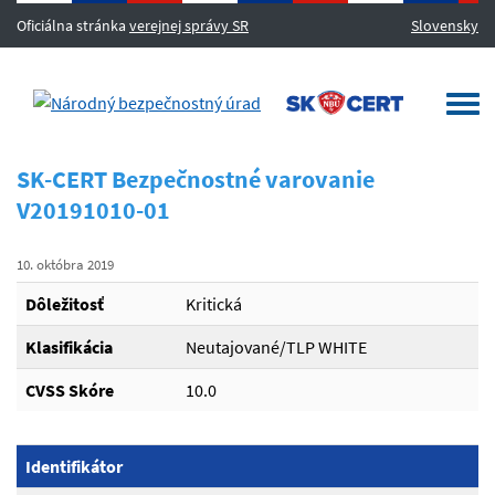
Oficiálna stránka
verejnej správy SR
Slovensky
MENU
Togg
navi
SK-CERT Bezpečnostné varovanie
V20191010-01
10. októbra 2019
Dôležitosť
Kritická
Klasifikácia
Neutajované/TLP WHITE
CVSS Skóre
10.0
Identifikátor