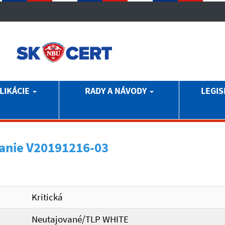
LIKÁCIE
RADY A NÁVODY
LEGIS
anie V20191216-03
Kritická
Neutajované/TLP WHITE