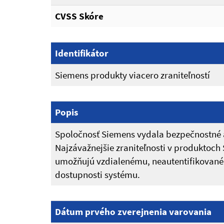
CVSS Skóre
Identifikátor
Siemens produkty viacero zraniteľností
Popis
Spoločnosť Siemens vydala bezpečnostné ak
Najzávažnejšie zraniteľnosti v produkto
umožňujú vzdialenému, neautentifikovaném
dostupnosti systému.
Dátum prvého zverejnenia varovania