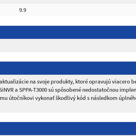
9.9
tualizácie na svoje produkty, ktoré opravujú viacero be
ch SiNVR a SPPA-T3000 sú spôsobené nedostatočnou imp
u útočníkovi vykonať škodlivý kód s následkom úplného 