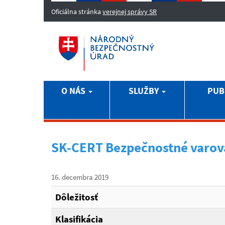
Oficiálna stránka
verejnej správy SR
O NÁS
SLUŽBY
PUB
SK-CERT Bezpečnostné varov
16. decembra 2019
Dôležitosť
Klasifikácia