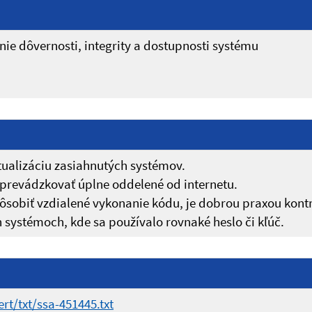
ie dôvernosti, integrity a dostupnosti systému
alizáciu zasiahnutých systémov.
prevádzkovať úplne oddelené od internetu.
spôsobiť vzdialené vykonanie kódu, je dobrou praxou kont
 systémoch, kde sa používalo rovnaké heslo či kľúč.
rt/txt/ssa-451445.txt