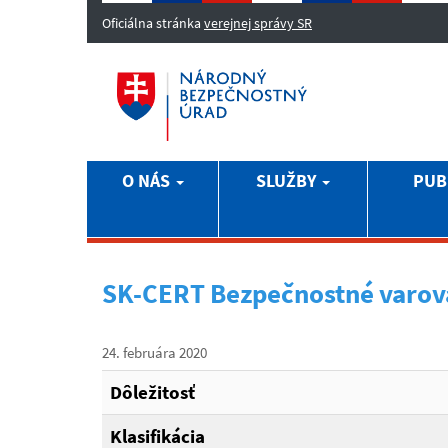
Oficiálna stránka
verejnej správy SR
O NÁS
SLUŽBY
PUB
SK-CERT Bezpečnostné varov
24. februára 2020
Dôležitosť
Klasifikácia