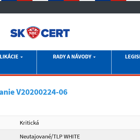
LIKÁCIE
RADY A NÁVODY
LEGIS
anie V20200224-06
Kritická
Neutajované/TLP WHITE