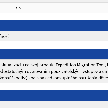
7.5
ľnosť
aktualizáciu na svoj produkt Expedition Migration Tool, 
nedostatočným overovaním používateľských vstupov a u
onať škodlivý kód s následkom úplného narušenia dôvern