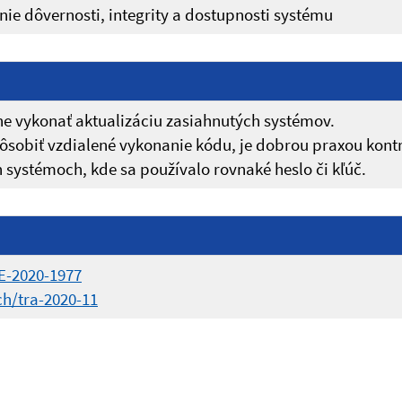
ie dôvernosti, integrity a dostupnosti systému
 vykonať aktualizáciu zasiahnutých systémov.
spôsobiť vzdialené vykonanie kódu, je dobrou praxou kont
 systémoch, kde sa používalo rovnaké heslo či kľúč.
E-2020-1977
h/tra-2020-11