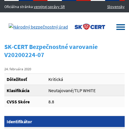
Oficiálna stránka
verejnej správy SR
Slovensky
MENU
Togg
navi
SK-CERT Bezpečnostné varovanie
V20200224-07
24. februára 2020
Dôležitosť
Kritická
Klasifikácia
Neutajované/TLP WHITE
CVSS Skóre
8.8
Identifikátor