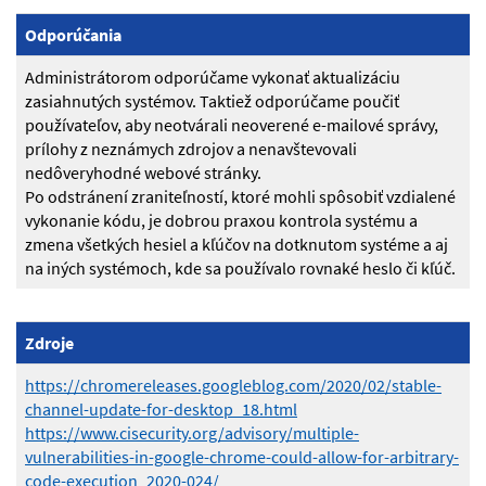
Odporúčania
Administrátorom odporúčame vykonať aktualizáciu
zasiahnutých systémov. Taktiež odporúčame poučiť
používateľov, aby neotvárali neoverené e-mailové správy,
prílohy z neznámych zdrojov a nenavštevovali
nedôveryhodné webové stránky.
Po odstránení zraniteľností, ktoré mohli spôsobiť vzdialené
vykonanie kódu, je dobrou praxou kontrola systému a
zmena všetkých hesiel a kľúčov na dotknutom systéme a aj
na iných systémoch, kde sa používalo rovnaké heslo či kľúč.
Zdroje
https://chromereleases.googleblog.com/2020/02/stable-
channel-update-for-desktop_18.html
https://www.cisecurity.org/advisory/multiple-
vulnerabilities-in-google-chrome-could-allow-for-arbitrary-
code-execution_2020-024/