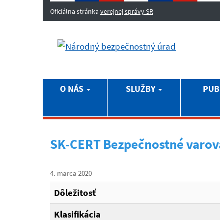
Oficiálna stránka
verejnej správy SR
O NÁS
SLUŽBY
PUB
SK-CERT Bezpečnostné varov
4. marca 2020
Dôležitosť
Klasifikácia