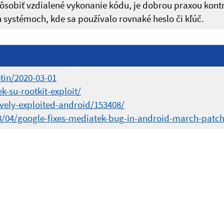
spôsobiť vzdialené vykonanie kódu, je dobrou praxou kont
 systémoch, kde sa používalo rovnaké heslo či kľúč.
tin/2020-03-01
-su-rootkit-exploit/
vely-exploited-android/153408/
3/04/google-fixes-mediatek-bug-in-android-march-patch