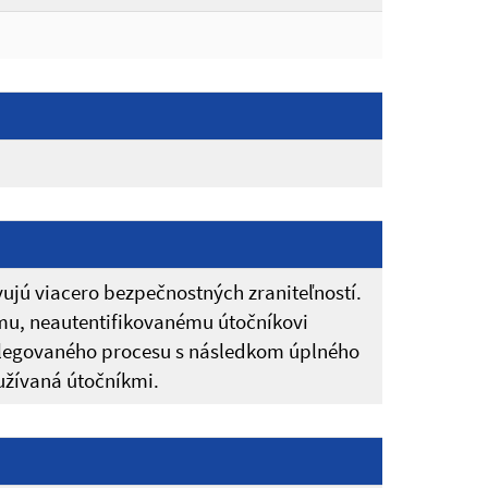
ujú viacero bezpečnostných zraniteľností.
mu, neautentifikovanému útočníkovi
vilegovaného procesu s následkom úplného
eužívaná útočníkmi.