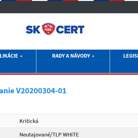
LIKÁCIE
RADY A NÁVODY
LEGIS
anie V20200304-01
Kritická
Neutajované/TLP WHITE