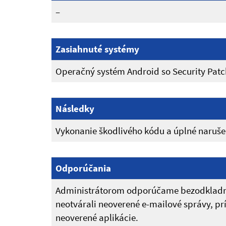
–
Zasiahnuté systémy
Operačný systém Android so Security Patch
Následky
Vykonanie škodlivého kódu a úplné narušen
Odporúčania
Administrátorom odporúčame bezodkladne 
neotvárali neoverené e-mailové správy, p
neoverené aplikácie.