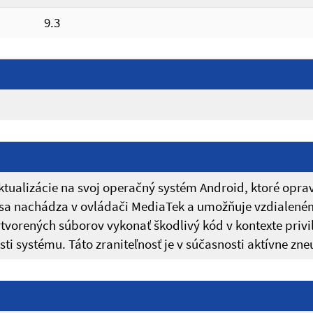
9.3
ualizácie na svoj operačný systém Android, ktoré oprav
 sa nachádza v ovládači MediaTek a umožňuje vzdialené
tvorených súborov vykonať škodlivý kód v kontexte pri
sti systému. Táto zraniteľnosť je v súčasnosti aktívne zn