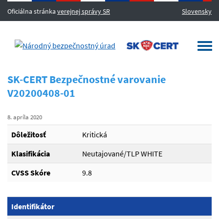
Oficiálna stránka
verejnej správy SR
Slovensky
MENU
Togg
navi
SK-CERT Bezpečnostné varovanie
V20200408-01
8. apríla 2020
Dôležitosť
Kritická
Klasifikácia
Neutajované/TLP WHITE
CVSS Skóre
9.8
Identifikátor