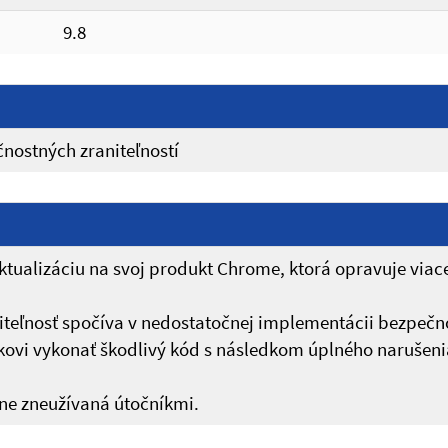
9.8
nostných zraniteľností
tualizáciu na svoj produkt Chrome, ktorá opravuje viac
aniteľnosť spočíva v nedostatočnej implementácii bezp
ovi vykonať škodlivý kód s následkom úplného narušenia 
ívne zneužívaná útočníkmi.