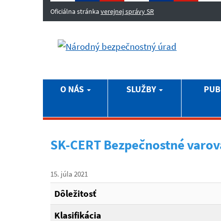
Oficiálna stránka
verejnej správy SR
O NÁS
SLUŽBY
PUB
SK-CERT Bezpečnostné varov
15. júla 2021
Dôležitosť
Klasifikácia