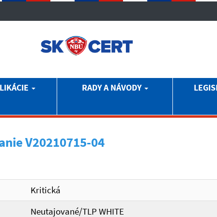
LIKÁCIE
RADY A NÁVODY
LEGIS
anie V20210715-04
Kritická
Neutajované/TLP WHITE