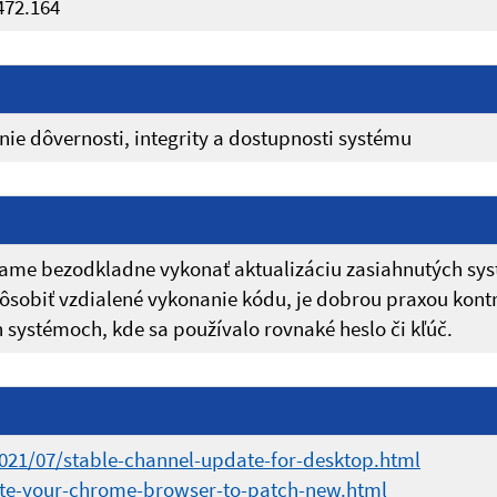
472.164
ie dôvernosti, integrity a dostupnosti systému
me bezodkladne vykonať aktualizáciu zasiahnutých sy
spôsobiť vzdialené vykonanie kódu, je dobrou praxou kont
 systémoch, kde sa používalo rovnaké heslo či kľúč.
021/07/stable-channel-update-for-desktop.html
te-your-chrome-browser-to-patch-new.html