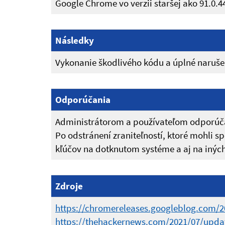
Google Chrome vo verzii staršej ako 91.0.4
Následky
Vykonanie škodlivého kódu a úplné narušen
Odporúčania
Administrátorom a používateľom odporúča
Po odstránení zraniteľností, ktoré mohli 
kľúčov na dotknutom systéme a aj na iných
Zdroje
https://chromereleases.googleblog.com/2
https://thehackernews.com/2021/07/upda