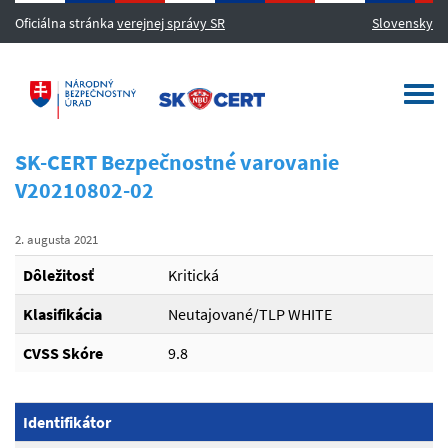
Oficiálna stránka
verejnej správy SR
Slovensky
MENU
Togg
navi
SK-CERT Bezpečnostné varovanie
V20210802-02
2. augusta 2021
Dôležitosť
Kritická
Klasifikácia
Neutajované/TLP WHITE
CVSS Skóre
9.8
Identifikátor