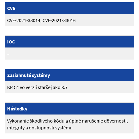
CVE
CVE-2021-33014, CVE-2021-33016
IOC
–
Zasiahnuté systémy
KR C4 vo verzii staršej ako 8.7
Následky
Vykonanie škodlivého kódu a úplné narušenie dôvernosti,
integrity a dostupnosti systému