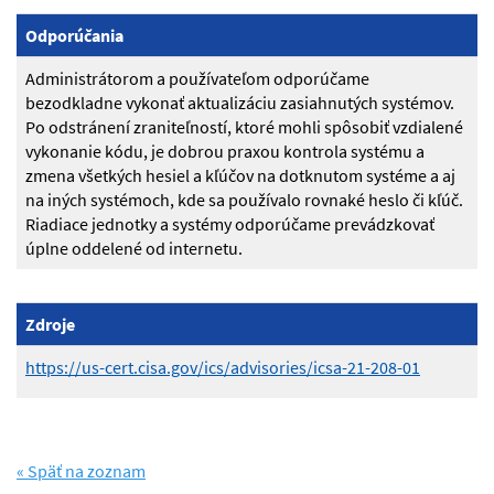
Odporúčania
Administrátorom a používateľom odporúčame
bezodkladne vykonať aktualizáciu zasiahnutých systémov.
Po odstránení zraniteľností, ktoré mohli spôsobiť vzdialené
vykonanie kódu, je dobrou praxou kontrola systému a
zmena všetkých hesiel a kľúčov na dotknutom systéme a aj
na iných systémoch, kde sa používalo rovnaké heslo či kľúč.
Riadiace jednotky a systémy odporúčame prevádzkovať
úplne oddelené od internetu.
Zdroje
https://us-cert.cisa.gov/ics/advisories/icsa-21-208-01
« Späť na zoznam